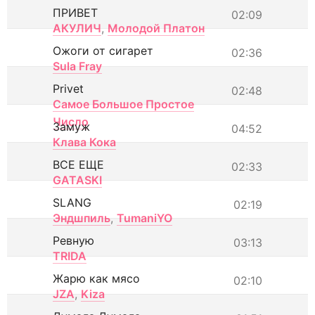
ПРИВЕТ
02:09
АКУЛИЧ
,
Молодой Платон
Ожоги от сигарет
02:36
Sula Fray
Privet
02:48
Самое Большое Простое
Число
Замуж
04:52
Клава Кока
ВСЕ ЕЩЕ
02:33
GATASKI
SLANG
02:19
Эндшпиль
,
TumaniYO
Ревную
03:13
TRIDA
Жарю как мясо
02:10
JZA
,
Kiza