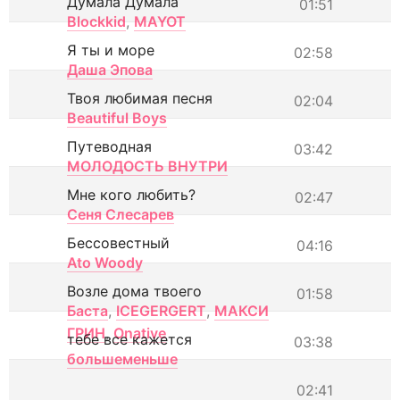
Думала Думала
01:51
Blockkid
,
MAYOT
Я ты и море
02:58
Даша Эпова
Твоя любимая песня
02:04
Beautiful Boys
Путеводная
03:42
МОЛОДОСТЬ ВНУТРИ
Мне кого любить?
02:47
Сеня Слесарев
Бессовестный
04:16
Ato Woody
Возле дома твоего
01:58
Баста
,
ICEGERGERT
,
МАКСИ
ГРИН
,
Onative
тебе все кажется
03:38
большеменьше
02:41