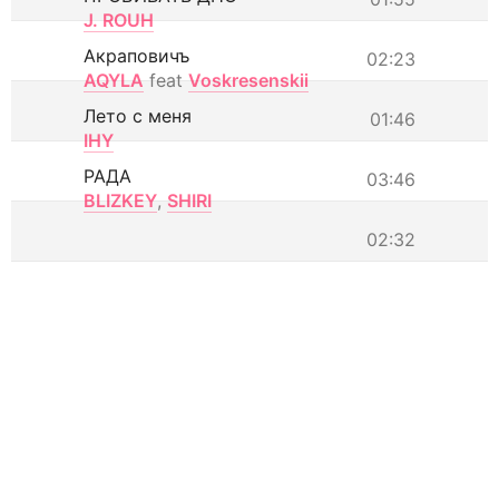
J. ROUH
Акраповичъ
02:23
AQYLA
feat
Voskresenskii
Лето с меня
01:46
IHY
РАДА
03:46
BLIZKEY
,
SHIRI
02:32