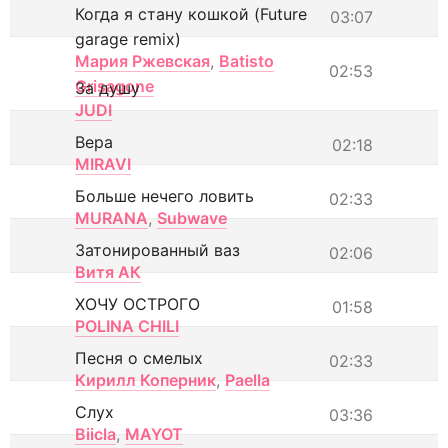
Когда я стану кошкой (Future
03:07
garage remix)
Мария Ржевская
,
Batisto
02:53
Grisagone
За душу
JUDI
Вера
02:18
MIRAVI
Больше нечего ловить
02:33
MURANA
,
Subwave
Затонированный ваз
02:06
Витя АК
ХОЧУ ОСТРОГО
01:58
POLINA CHILI
Песня о смелых
02:33
Кирилл Коперник
,
Paella
Слух
03:36
Biicla
,
MAYOT