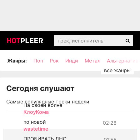
Жанры:
Поп
Рок
Инди
Метал
Альтернатив
Сегодня слушают
Самые популярные треки недели
На своей волне
КлоуКома
по новой
02:28
wastetime
ПРОБИВАТЬ ДНО
01:55