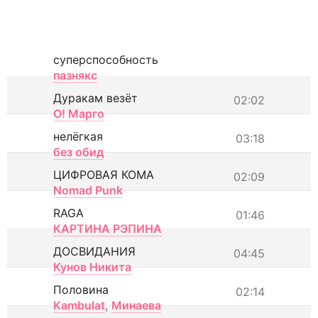
суперспособность
пазнякс
Дуракам везёт
02:02
О! Марго
нелёгкая
03:18
без обид
ЦИФРОВАЯ КОМА
02:09
Nomad Punk
RAGA
01:46
КАРТИНА РЭПИНА
ДОСВИДАНИЯ
04:45
Кунов Никита
Половина
02:14
Kambulat
,
Минаева