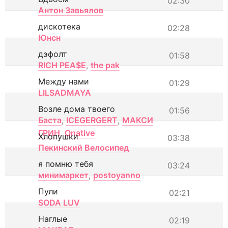
02:30
Антон Завьялов
дискотека
02:28
Юнсн
дэфолт
01:58
RICH PEA$E
,
the pak
Между нами
01:29
LILSADMAYA
Возле дома твоего
01:56
Баста
,
ICEGERGERT
,
МАКСИ
ГРИН
,
Onative
Хлопушки
03:38
Пекинский Велосипед
я помню тебя
03:24
минимаркет
,
postoyanno
Пули
02:21
SODA LUV
Наглые
02:19