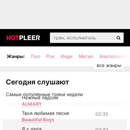
Жанры:
Поп
Рок
Инди
Метал
Альтернатив
Сегодня слушают
Самые популярные треки недели
Нежные ладони
ALMARY
Твоя любимая песня
02:35
Beautiful Boys
Я у деда
03:42