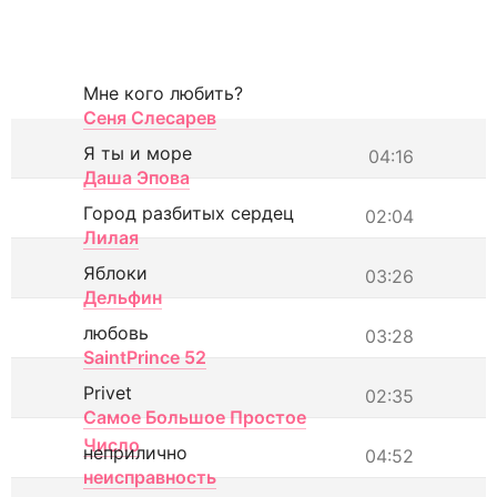
Мне кого любить?
Сеня Слесарев
Я ты и море
04:16
Даша Эпова
Город разбитых сердец
02:04
Лилая
Яблоки
03:26
Дельфин
любовь
03:28
SaintPrince 52
Privet
02:35
Самое Большое Простое
Число
неприлично
04:52
неисправность