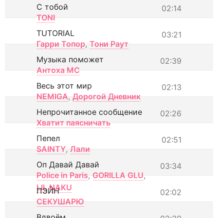
С тобой
02:14
TONI
TUTORIAL
03:21
Гарри Топор
,
Тони Раут
Музыка поможет
02:39
Антоха МС
Весь этот мир
02:13
NEMIGA
,
Дорогой Дневник
Непрочитанное сообщение
02:26
Хватит паясничать
Пепел
02:51
SAINTY
,
Лали
Оп Давай Давай
03:34
Police in Paris
,
GORILLA GLU
,
LIL NAKU
ПЭЙН
02:02
СЕКУШАРЮ
Вдвоём