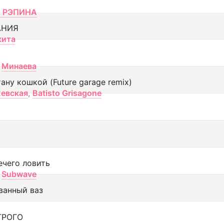
 РЭПИНА
АНИЯ
кита
Минаева
тану кошкой (Future garage remix)
евская
,
Batisto Grisagone
ечего ловить
Subwave
ванный ваз
ТРОГО