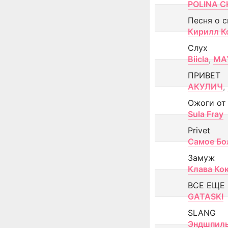
POLINA CH
Песня о 
Кирилл К
Слух
Biicla
,
MA
ПРИВЕТ
АКУЛИЧ
,
Ожоги от
Sula Fray
Privet
Самое Бо
Замуж
Клава Ко
ВСЕ ЕЩЕ
GATASKI
SLANG
Эндшпил