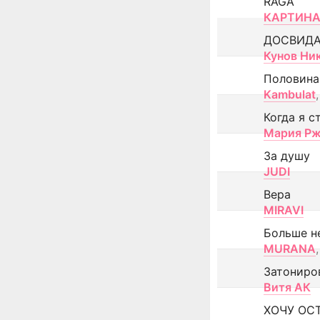
RAGA
КАРТИНА
ДОСВИД
Кунов Ни
Половина
Kambulat
,
Когда я с
Мария Рж
За душу
JUDI
Вера
MIRAVI
Больше н
MURANA
,
Затониро
Витя АК
ХОЧУ ОС