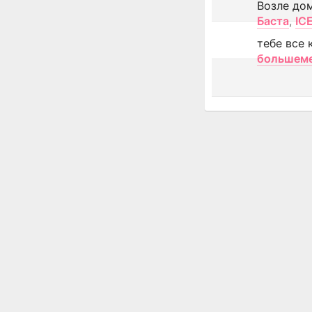
Возле до
Баста
,
IC
тебе все 
большем