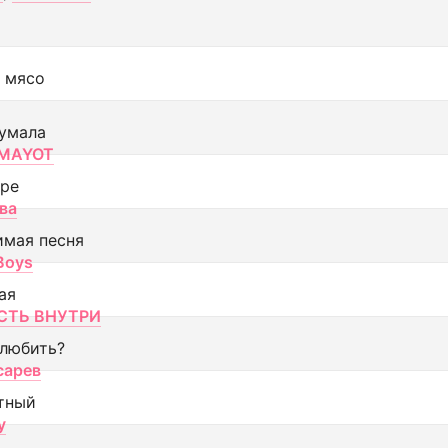
 мясо
умала
MAYOT
оре
ва
имая песня
 Boys
ая
ТЬ ВНУТРИ
 любить?
сарев
тный
y