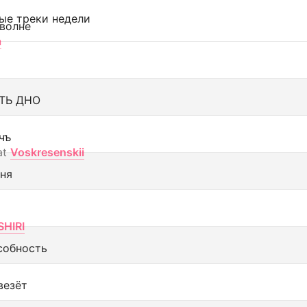
ые треки недели
 волне
а
ТЬ ДНО
чъ
at
Voskresenskii
еня
SHIRI
собность
везёт