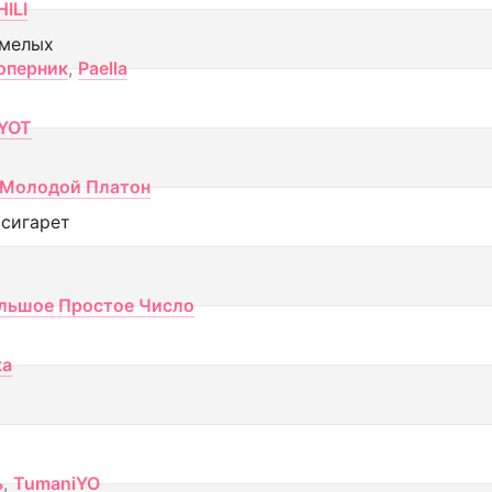
ILI
смелых
оперник
,
Paella
YOT
Молодой Платон
 сигарет
льшое Простое Число
ка
ь
,
TumaniYO