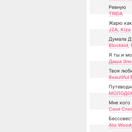
Ревную
TRIDA
Жарю как
JZA
,
Kiza
Думала Д
Blockkid
,
Я ты и м
Даша Эпо
Твоя люб
Beautiful
Путеводн
МОЛОДОС
Мне кого
Сеня Сле
Бессовес
Ato Wood