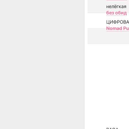
нелёгкая
без обид
ЦИФРОВА
Nomad Pu