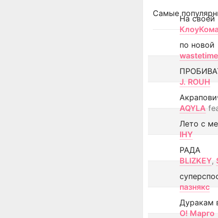
Самые популярн
На своей
КлоуКом
по новой
wastetime
ПРОБИВА
J. ROUH
Акрапови
AQYLA
fe
Лето с м
IHY
РАДА
BLIZKEY
,
суперспо
пазнякс
Дуракам 
О! Марго