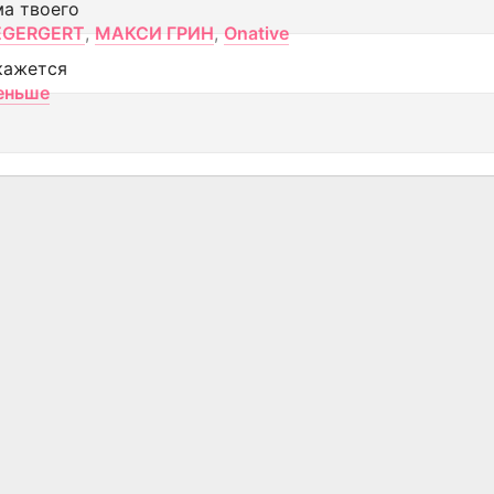
ма твоего
EGERGERT
,
МАКСИ ГРИН
,
Onative
кажется
еньше