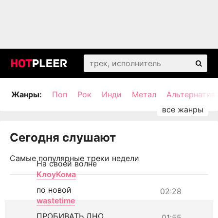
Жанры:
Поп
Рок
Инди
Метал
Альтернатив
Сегодня слушают
Самые популярные треки недели
На своей волне
КлоуКома
по новой
02:28
wastetime
ПРОБИВАТЬ ДНО
01:55