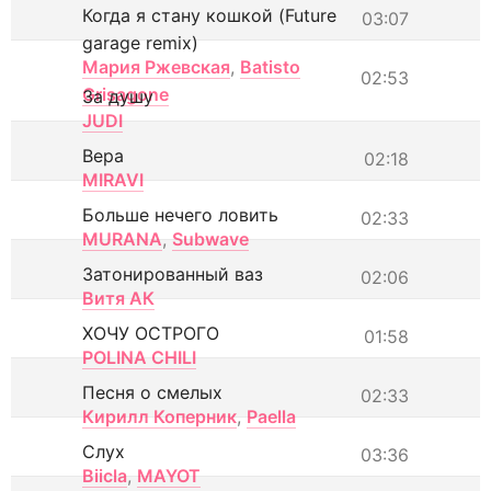
Когда я стану кошкой (Future
03:07
garage remix)
Мария Ржевская
,
Batisto
02:53
Grisagone
За душу
JUDI
Вера
02:18
MIRAVI
Больше нечего ловить
02:33
MURANA
,
Subwave
Затонированный ваз
02:06
Витя АК
ХОЧУ ОСТРОГО
01:58
POLINA CHILI
Песня о смелых
02:33
Кирилл Коперник
,
Paella
Слух
03:36
Biicla
,
MAYOT