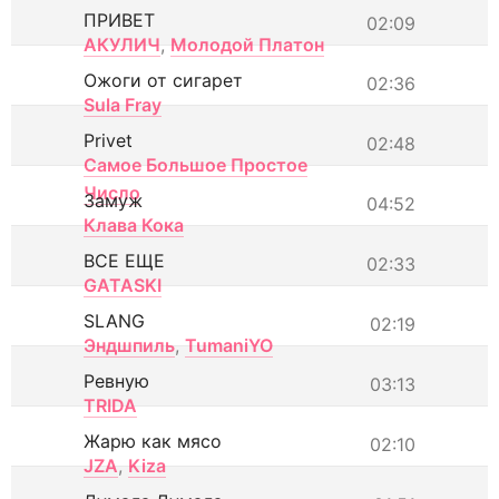
ПРИВЕТ
02:09
АКУЛИЧ
,
Молодой Платон
Ожоги от сигарет
02:36
Sula Fray
Privet
02:48
Самое Большое Простое
Число
Замуж
04:52
Клава Кока
ВСЕ ЕЩЕ
02:33
GATASKI
SLANG
02:19
Эндшпиль
,
TumaniYO
Ревную
03:13
TRIDA
Жарю как мясо
02:10
JZA
,
Kiza