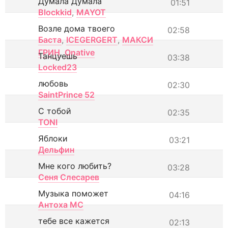
Думала Думала
01:51
Blockkid
,
MAYOT
Возле дома твоего
02:58
Баста
,
ICEGERGERT
,
МАКСИ
ГРИН
,
Onative
Танцуешь
03:38
Locked23
любовь
02:30
SaintPrince 52
С тобой
02:35
TONI
Яблоки
03:21
Дельфин
Мне кого любить?
03:28
Сеня Слесарев
Музыка поможет
04:16
Антоха МС
тебе все кажется
02:13