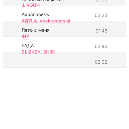
J. ROUH
Акраповичъ
02:23
AQYLA
,
voskresenskii
Лето с меня
01:46
IHY
РАДА
03:46
BLIZKEY
,
SHIRI
02:32