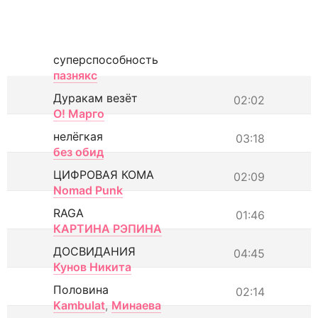
суперспособность
пазнякс
Дуракам везёт
02:02
О! Марго
нелёгкая
03:18
без обид
ЦИФРОВАЯ КОМА
02:09
Nomad Punk
RAGA
01:46
КАРТИНА РЭПИНА
ДОСВИДАНИЯ
04:45
Кунов Никита
Половина
02:14
Kambulat
,
Минаева