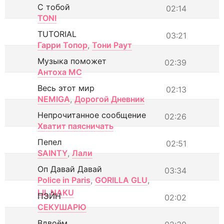
С тобой
02:14
TONI
TUTORIAL
03:21
Гарри Топор
,
Тони Раут
Музыка поможет
02:39
Антоха МС
Весь этот мир
02:13
NEMIGA
,
Дорогой Дневник
Непрочитанное сообщение
02:26
Хватит паясничать
Пепел
02:51
SAINTY
,
Лали
Оп Давай Давай
03:34
Police in Paris
,
GORILLA GLU
,
LIL NAKU
ПЭЙН
02:02
СЕКУШАРЮ
Вдвоём