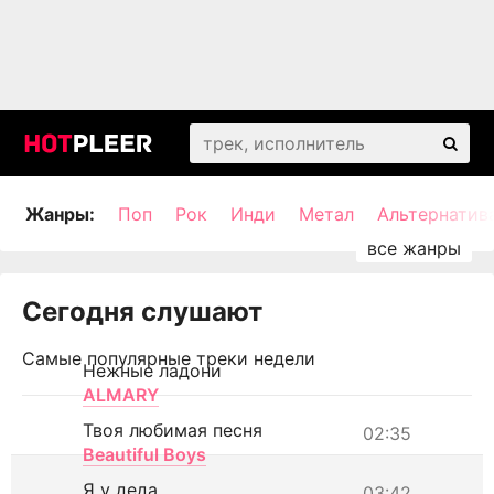
Жанры:
Поп
Рок
Инди
Метал
Альтернатив
Сегодня слушают
Самые популярные треки недели
Нежные ладони
ALMARY
Твоя любимая песня
02:35
Beautiful Boys
Я у деда
03:42