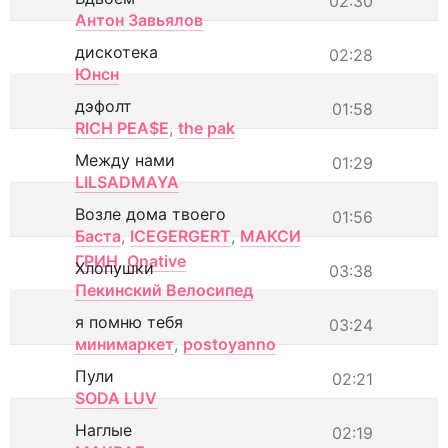
02:30
Антон Завьялов
дискотека
02:28
Юнсн
дэфолт
01:58
RICH PEA$E
,
the pak
Между нами
01:29
LILSADMAYA
Возле дома твоего
01:56
Баста
,
ICEGERGERT
,
МАКСИ
ГРИН
,
Onative
Хлопушки
03:38
Пекинский Велосипед
я помню тебя
03:24
минимаркет
,
postoyanno
Пули
02:21
SODA LUV
Наглые
02:19