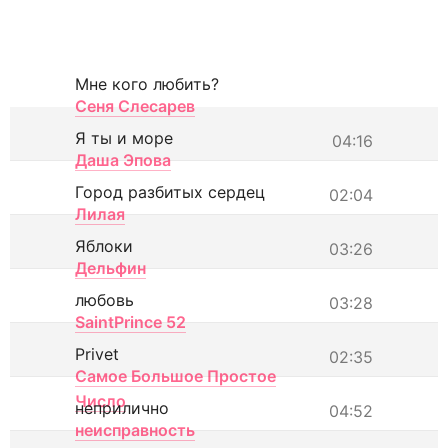
Мне кого любить?
Сеня Слесарев
Я ты и море
04:16
Даша Эпова
Город разбитых сердец
02:04
Лилая
Яблоки
03:26
Дельфин
любовь
03:28
SaintPrince 52
Privet
02:35
Самое Большое Простое
Число
неприлично
04:52
неисправность