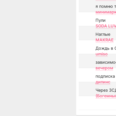
я помню 
минимар
Пули
SODA LU
Наглые
MAKRAE
Дождь в 
umiso
зависимо
вечером
подписка
дипинс
Через ЗС
(Богемны