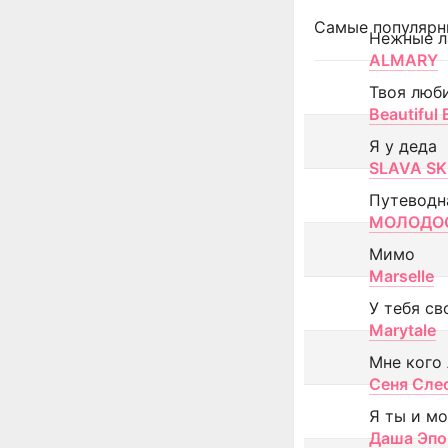
Самые популярн
Нежные л
ALMARY
Твоя люб
Beautiful
Я у деда
SLAVA SK
Путеводн
МОЛОДОС
Мимо
Marselle
У тебя св
Marytale
Мне кого
Сеня Сле
Я ты и м
Даша Эпо