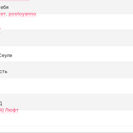
тебя
кет
,
postoyanno
V
Сеуле
сть
Д
й) Люфт