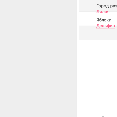
Город ра
Лилая
Яблоки
Дельфин