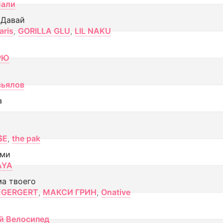
Лали
 Давай
aris
,
GORILLA GLU
,
LIL NAKU
РЮ
вьялов
а
$E
,
the pak
ами
AYA
ма твоего
EGERGERT
,
МАКСИ ГРИН
,
Onative
й Велосипед