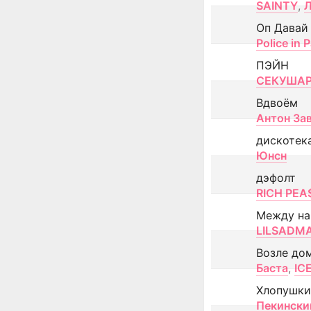
SAINTY
,
Оп Давай
Police in P
ПЭЙН
СЕКУША
Вдвоём
Антон За
дискотек
Юнсн
дэфолт
RICH PEA
Между н
LILSADM
Возле до
Баста
,
IC
Хлопушки
Пекински