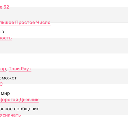
ce 52
льшое Простое Число
но
ность
пор
,
Тони Раут
оможет
МС
 мир
Дорогой Дневник
анное сообщение
аясничать