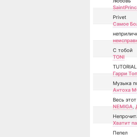
любовь
SaintPrin
Privet
Самое Бо
неприлич
неисправ
С тобой
TONI
TUTORIAL
Гарри То
Музыка п
Антоха 
Весь этот
NEMIGA
,
Непрочит
Хватит п
Пепел