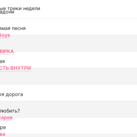
ые треки недели
адони
имая песня
 Boys
RIPKA
ая
ТЬ ВНУТРИ
оя дорога
 любить?
сарев
оре
ва