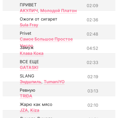
ПРИВЕТ
02:09
АКУЛИЧ
,
Молодой Платон
Ожоги от сигарет
02:36
Sula Fray
Privet
02:48
Самое Большое Простое
Число
Замуж
04:52
Клава Кока
ВСЕ ЕЩЕ
02:33
GATASKI
SLANG
02:19
Эндшпиль
,
TumaniYO
Ревную
03:13
TRIDA
Жарю как мясо
02:10
JZA
,
Kiza