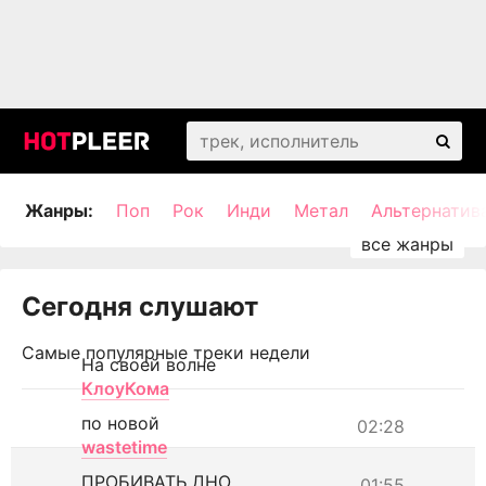
Жанры:
Поп
Рок
Инди
Метал
Альтернатив
Сегодня слушают
Самые популярные треки недели
На своей волне
КлоуКома
по новой
02:28
wastetime
ПРОБИВАТЬ ДНО
01:55