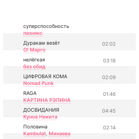
суперспособность
пазнякс
Дуракам везёт
02:02
О! Марго
нелёгкая
03:18
без обид
ЦИФРОВАЯ КОМА
02:09
Nomad Punk
RAGA
01:46
КАРТИНА РЭПИНА
ДОСВИДАНИЯ
04:45
Кунов Никита
Половина
02:14
Kambulat
,
Минаева