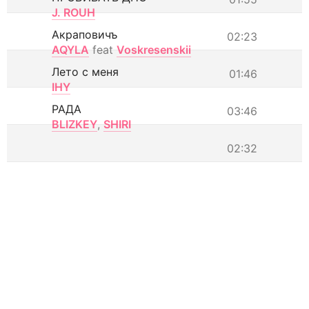
J. ROUH
Акраповичъ
02:23
AQYLA
feat
Voskresenskii
Лето с меня
01:46
IHY
РАДА
03:46
BLIZKEY
,
SHIRI
02:32