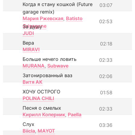
Когда я стану кошкой (Future
03:07
garage remix)
Мария Ржевская
,
Batisto
02:53
Grisagone
За душу
JUDI
Вера
02:18
MIRAVI
Больше нечего ловить
02:33
MURANA
,
Subwave
Затонированный ваз
02:06
Витя АК
ХОЧУ ОСТРОГО
01:58
POLINA CHILI
Песня о смелых
02:33
Кирилл Коперник
,
Paella
Слух
03:36
Biicla
,
MAYOT