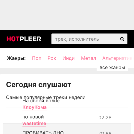
Жанры:
Поп
Рок
Инди
Метал
Альтернатив
Сегодня слушают
Самые популярные треки недели
На своей волне
КлоуКома
по новой
02:28
wastetime
ПРОБИВАТЬ ДНО
01:55