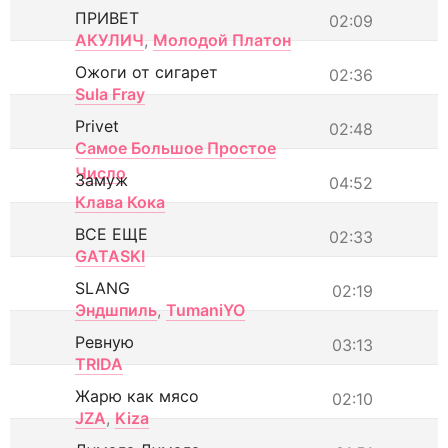
ПРИВЕТ
02:09
АКУЛИЧ
,
Молодой Платон
Ожоги от сигарет
02:36
Sula Fray
Privet
02:48
Самое Большое Простое
Число
Замуж
04:52
Клава Кока
ВСЕ ЕЩЕ
02:33
GATASKI
SLANG
02:19
Эндшпиль
,
TumaniYO
Ревную
03:13
TRIDA
Жарю как мясо
02:10
JZA
,
Kiza