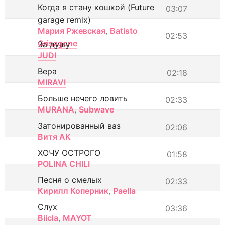
Когда я стану кошкой (Future
03:07
garage remix)
Мария Ржевская
,
Batisto
02:53
Grisagone
За душу
JUDI
Вера
02:18
MIRAVI
Больше нечего ловить
02:33
MURANA
,
Subwave
Затонированный ваз
02:06
Витя АК
ХОЧУ ОСТРОГО
01:58
POLINA CHILI
Песня о смелых
02:33
Кирилл Коперник
,
Paella
Слух
03:36
Biicla
,
MAYOT