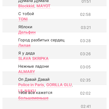
Думала Думала
01:51
Blockkid
,
MAYOT
С тобой
02:58
TONI
Яблоки
03:21
Дельфин
Город разбитых сердец
03:28
Лилая
Я у деда
03:26
SLAVA SKRIPKA
Нежные ладони
03:05
ALMARY
Оп Давай Давай
02:35
Police in Paris
,
GORILLA GLU
,
LIL NAKU
тебе все кажется
02:02
большеменьше
02:41