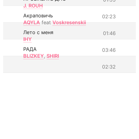
J. ROUH
Акраповичъ
02:23
AQYLA
feat
Voskresenskii
Лето с меня
01:46
IHY
РАДА
03:46
BLIZKEY
,
SHIRI
02:32