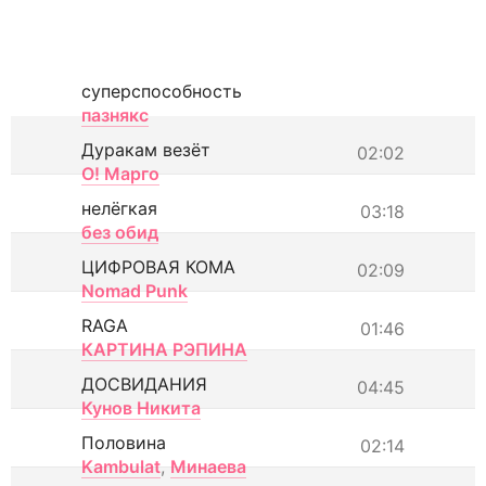
суперспособность
пазнякс
Дуракам везёт
02:02
О! Марго
нелёгкая
03:18
без обид
ЦИФРОВАЯ КОМА
02:09
Nomad Punk
RAGA
01:46
КАРТИНА РЭПИНА
ДОСВИДАНИЯ
04:45
Кунов Никита
Половина
02:14
Kambulat
,
Минаева