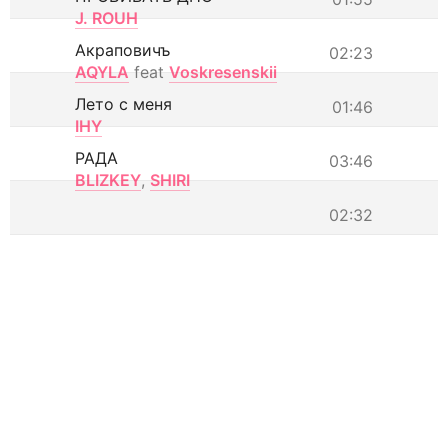
J. ROUH
Акраповичъ
02:23
AQYLA
feat
Voskresenskii
Лето с меня
01:46
IHY
РАДА
03:46
BLIZKEY
,
SHIRI
02:32