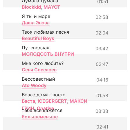
Думала Думала
01:51
Blockkid
,
MAYOT
Я ты и море
02:58
Даша Эпова
Твоя любимая песня
02:04
Beautiful Boys
Путеводная
03:42
МОЛОДОСТЬ ВНУТРИ
Мне кого любить?
02:47
Сеня Слесарев
Бессовестный
04:16
Ato Woody
Возле дома твоего
01:58
Баста
,
ICEGERGERT
,
МАКСИ
ГРИН
,
Onative
тебе все кажется
03:38
большеменьше
02:41