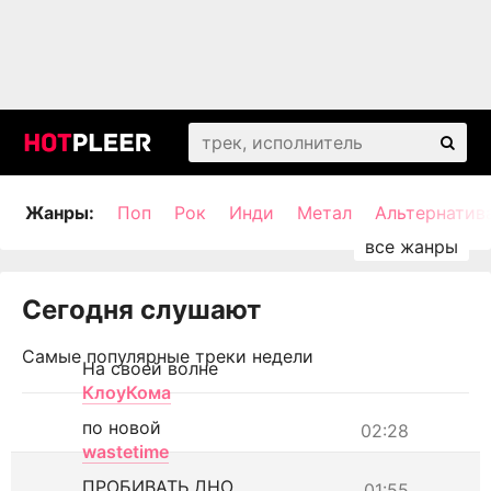
Жанры:
Поп
Рок
Инди
Метал
Альтернатив
Сегодня слушают
Самые популярные треки недели
На своей волне
КлоуКома
по новой
02:28
wastetime
ПРОБИВАТЬ ДНО
01:55