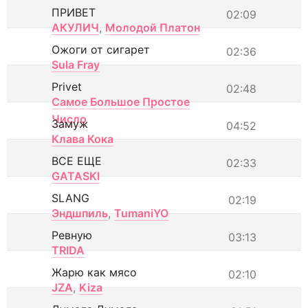
ПРИВЕТ
02:09
АКУЛИЧ
,
Молодой Платон
Ожоги от сигарет
02:36
Sula Fray
Privet
02:48
Самое Большое Простое
Число
Замуж
04:52
Клава Кока
ВСЕ ЕЩЕ
02:33
GATASKI
SLANG
02:19
Эндшпиль
,
TumaniYO
Ревную
03:13
TRIDA
Жарю как мясо
02:10
JZA
,
Kiza