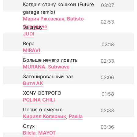
Когда я стану кошкой (Future
03:07
garage remix)
Мария Ржевская
,
Batisto
02:53
Grisagone
За душу
JUDI
Вера
02:18
MIRAVI
Больше нечего ловить
02:33
MURANA
,
Subwave
Затонированный ваз
02:06
Витя АК
ХОЧУ ОСТРОГО
01:58
POLINA CHILI
Песня о смелых
02:33
Кирилл Коперник
,
Paella
Слух
03:36
Biicla
,
MAYOT