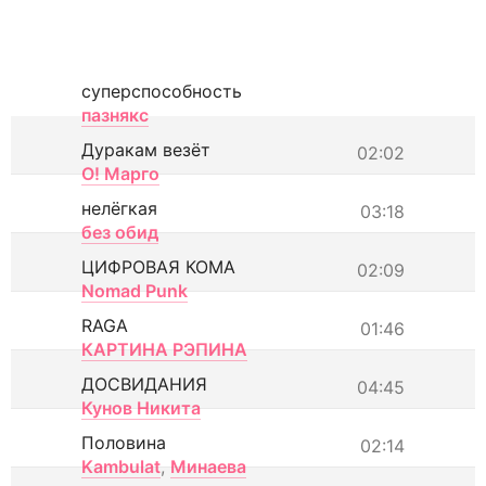
суперспособность
пазнякс
Дуракам везёт
02:02
О! Марго
нелёгкая
03:18
без обид
ЦИФРОВАЯ КОМА
02:09
Nomad Punk
RAGA
01:46
КАРТИНА РЭПИНА
ДОСВИДАНИЯ
04:45
Кунов Никита
Половина
02:14
Kambulat
,
Минаева