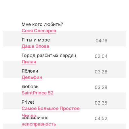
Мне кого любить?
Сеня Слесарев
Я ты и море
04:16
Даша Эпова
Город разбитых сердец
02:04
Лилая
Яблоки
03:26
Дельфин
любовь
03:28
SaintPrince 52
Privet
02:35
Самое Большое Простое
Число
неприлично
04:52
неисправность