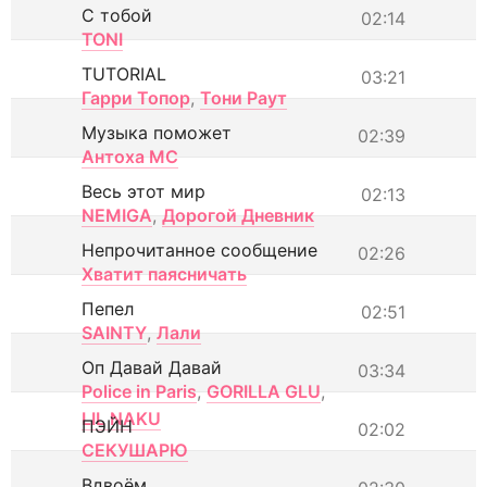
С тобой
02:14
TONI
TUTORIAL
03:21
Гарри Топор
,
Тони Раут
Музыка поможет
02:39
Антоха МС
Весь этот мир
02:13
NEMIGA
,
Дорогой Дневник
Непрочитанное сообщение
02:26
Хватит паясничать
Пепел
02:51
SAINTY
,
Лали
Оп Давай Давай
03:34
Police in Paris
,
GORILLA GLU
,
LIL NAKU
ПЭЙН
02:02
СЕКУШАРЮ
Вдвоём