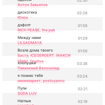
02:30
Антон Завьялов
дискотека
02:28
Юнсн
дэфолт
01:58
RICH PEA$E
,
the pak
Между нами
01:29
LILSADMAYA
Возле дома твоего
01:56
Баста
,
ICEGERGERT
,
МАКСИ
ГРИН
,
Onative
Хлопушки
03:38
Пекинский Велосипед
я помню тебя
03:24
минимаркет
,
postoyanno
Пули
02:21
SODA LUV
Наглые
02:19