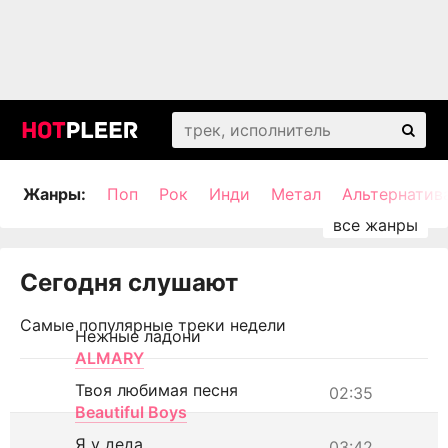
Жанры:
Поп
Рок
Инди
Метал
Альтернатив
Сегодня слушают
Самые популярные треки недели
Нежные ладони
ALMARY
Твоя любимая песня
02:35
Beautiful Boys
Я у деда
03:42