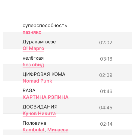
суперспособность
пазнякс
Дуракам везёт
02:02
О! Марго
нелёгкая
03:18
без обид
ЦИФРОВАЯ КОМА
02:09
Nomad Punk
RAGA
01:46
КАРТИНА РЭПИНА
ДОСВИДАНИЯ
04:45
Кунов Никита
Половина
02:14
Kambulat
,
Минаева