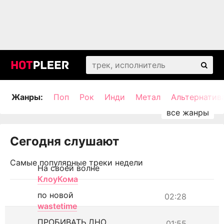
Жанры:
Поп
Рок
Инди
Метал
Альтернатив
Сегодня слушают
Самые популярные треки недели
На своей волне
КлоуКома
по новой
02:28
wastetime
ПРОБИВАТЬ ДНО
01:55