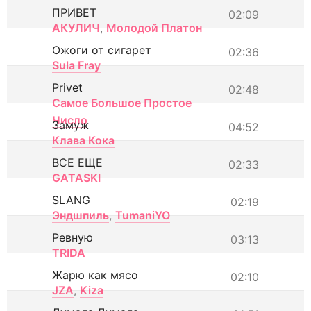
ПРИВЕТ
02:09
АКУЛИЧ
,
Молодой Платон
Ожоги от сигарет
02:36
Sula Fray
Privet
02:48
Самое Большое Простое
Число
Замуж
04:52
Клава Кока
ВСЕ ЕЩЕ
02:33
GATASKI
SLANG
02:19
Эндшпиль
,
TumaniYO
Ревную
03:13
TRIDA
Жарю как мясо
02:10
JZA
,
Kiza