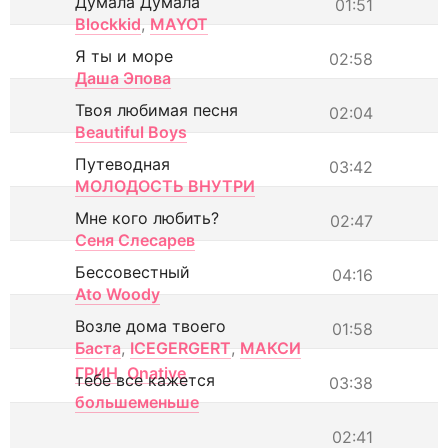
Думала Думала
01:51
Blockkid
,
MAYOT
Я ты и море
02:58
Даша Эпова
Твоя любимая песня
02:04
Beautiful Boys
Путеводная
03:42
МОЛОДОСТЬ ВНУТРИ
Мне кого любить?
02:47
Сеня Слесарев
Бессовестный
04:16
Ato Woody
Возле дома твоего
01:58
Баста
,
ICEGERGERT
,
МАКСИ
ГРИН
,
Onative
тебе все кажется
03:38
большеменьше
02:41