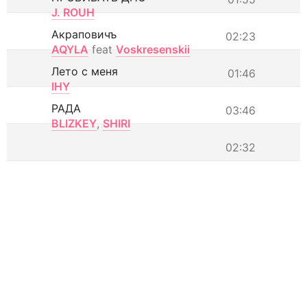
J. ROUH
Акраповичъ
02:23
AQYLA
feat
Voskresenskii
Лето с меня
01:46
IHY
РАДА
03:46
BLIZKEY
,
SHIRI
02:32