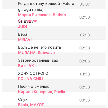
Когда я стану кошкой (Future
03:07
garage remix)
Мария Ржевская
,
Batisto
02:53
Grisagone
За душу
JUDI
Вера
02:18
MIRAVI
Больше нечего ловить
02:33
MURANA
,
Subwave
Затонированный ваз
02:06
Витя АК
ХОЧУ ОСТРОГО
01:58
POLINA CHILI
Песня о смелых
02:33
Кирилл Коперник
,
Paella
Слух
03:36
Biicla
,
MAYOT