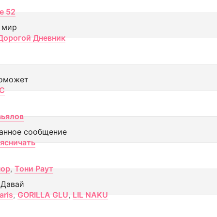
ce 52
 мир
Дорогой Дневник
оможет
МС
вьялов
анное сообщение
аясничать
пор
,
Тони Раут
 Давай
aris
,
GORILLA GLU
,
LIL NAKU