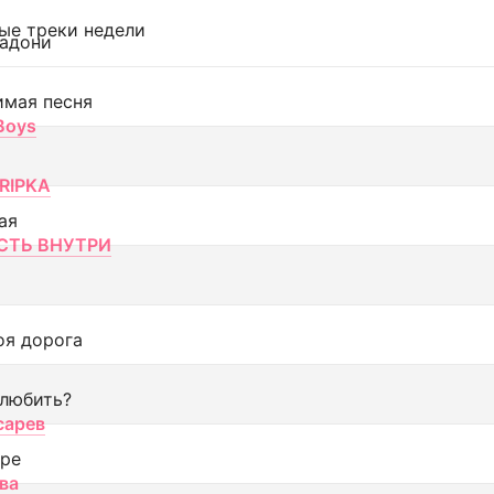
ые треки недели
адони
имая песня
 Boys
RIPKA
ая
ТЬ ВНУТРИ
оя дорога
 любить?
сарев
оре
ва