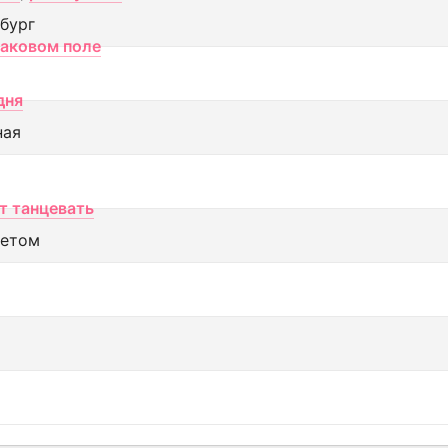
бург
маковом поле
дня
ная
т танцевать
летом