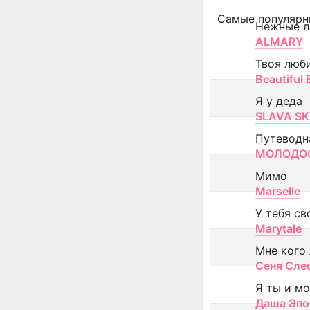
Самые популярн
Нежные л
ALMARY
Твоя люб
Beautiful
Я у деда
SLAVA SK
Путеводн
МОЛОДОС
Мимо
Marselle
У тебя св
Marytale
Мне кого
Сеня Сле
Я ты и м
Даша Эпо