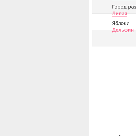
Город ра
Лилая
Яблоки
Дельфин