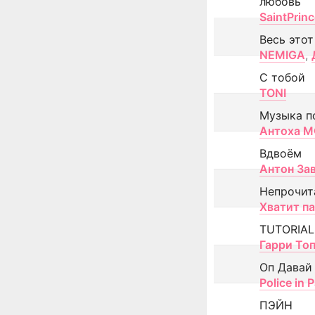
любовь
SaintPrin
Весь этот
NEMIGA
,
С тобой
TONI
Музыка п
Антоха 
Вдвоём
Антон За
Непрочит
Хватит п
TUTORIAL
Гарри То
Оп Давай
Police in P
ПЭЙН