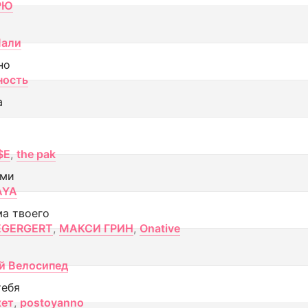
РЮ
Лали
но
ность
а
$E
,
the pak
ами
AYA
ма твоего
EGERGERT
,
МАКСИ ГРИН
,
Onative
й Велосипед
тебя
кет
,
postoyanno