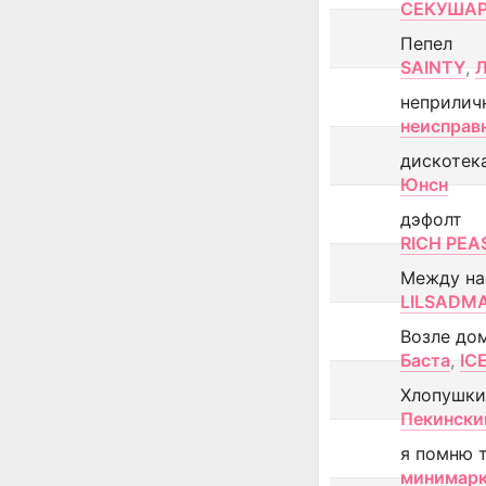
СЕКУША
Пепел
SAINTY
,
неприлич
неисправ
дискотек
Юнсн
дэфолт
RICH PEA
Между н
LILSADM
Возле до
Баста
,
IC
Хлопушки
Пекински
я помню 
минимар