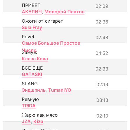
ПРИВЕТ
02:09
АКУЛИЧ
,
Молодой Платон
Ожоги от сигарет
02:36
Sula Fray
Privet
02:48
Самое Большое Простое
Число
Замуж
04:52
Клава Кока
ВСЕ ЕЩЕ
02:33
GATASKI
SLANG
02:19
Эндшпиль
,
TumaniYO
Ревную
03:13
TRIDA
Жарю как мясо
02:10
JZA
,
Kiza