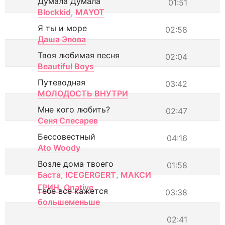
Думала Думала
01:51
Blockkid
,
MAYOT
Я ты и море
02:58
Даша Эпова
Твоя любимая песня
02:04
Beautiful Boys
Путеводная
03:42
МОЛОДОСТЬ ВНУТРИ
Мне кого любить?
02:47
Сеня Слесарев
Бессовестный
04:16
Ato Woody
Возле дома твоего
01:58
Баста
,
ICEGERGERT
,
МАКСИ
ГРИН
,
Onative
тебе все кажется
03:38
большеменьше
02:41