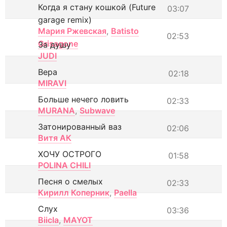
Когда я стану кошкой (Future
03:07
garage remix)
Мария Ржевская
,
Batisto
02:53
Grisagone
За душу
JUDI
Вера
02:18
MIRAVI
Больше нечего ловить
02:33
MURANA
,
Subwave
Затонированный ваз
02:06
Витя АК
ХОЧУ ОСТРОГО
01:58
POLINA CHILI
Песня о смелых
02:33
Кирилл Коперник
,
Paella
Слух
03:36
Biicla
,
MAYOT