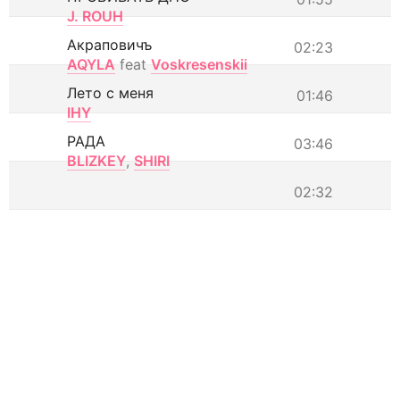
J. ROUH
Акраповичъ
02:23
AQYLA
feat
Voskresenskii
Лето с меня
01:46
IHY
РАДА
03:46
BLIZKEY
,
SHIRI
02:32