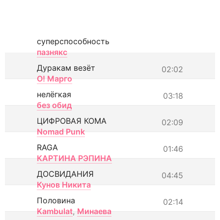
суперспособность
пазнякс
Дуракам везёт
02:02
О! Марго
нелёгкая
03:18
без обид
ЦИФРОВАЯ КОМА
02:09
Nomad Punk
RAGA
01:46
КАРТИНА РЭПИНА
ДОСВИДАНИЯ
04:45
Кунов Никита
Половина
02:14
Kambulat
,
Минаева