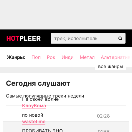
Жанры:
Поп
Рок
Инди
Метал
Альтернатив
Сегодня слушают
Самые популярные треки недели
На своей волне
КлоуКома
по новой
02:28
wastetime
ПРОБИВАТЬ ДНО
01:55