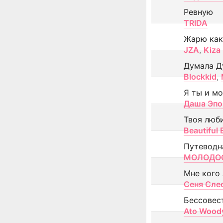
Ревную
TRIDA
Жарю как
JZA
,
Kiza
Думала Д
Blockkid
,
Я ты и м
Даша Эпо
Твоя люб
Beautiful
Путеводн
МОЛОДОС
Мне кого
Сеня Сле
Бессовес
Ato Wood