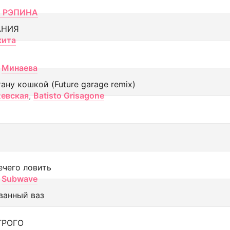
 РЭПИНА
АНИЯ
кита
Минаева
тану кошкой (Future garage remix)
евская
,
Batisto Grisagone
ечего ловить
Subwave
ванный ваз
ТРОГО