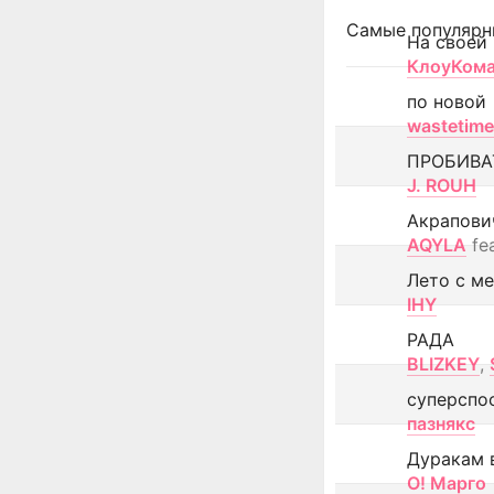
Самые популярн
На своей
КлоуКом
по новой
wastetime
ПРОБИВА
J. ROUH
Акрапови
AQYLA
fe
Лето с м
IHY
РАДА
BLIZKEY
,
суперспо
пазнякс
Дуракам 
О! Марго