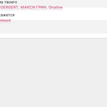
ма твоего
EGERGERT
,
МАКСИ ГРИН
,
Onative
кажется
еньше