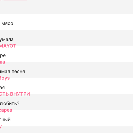
 мясо
умала
MAYOT
оре
ва
имая песня
 Boys
ая
ТЬ ВНУТРИ
 любить?
сарев
тный
y