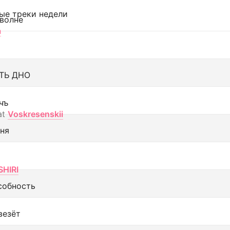
ые треки недели
 волне
а
ТЬ ДНО
чъ
at
Voskresenskii
еня
SHIRI
собность
везёт