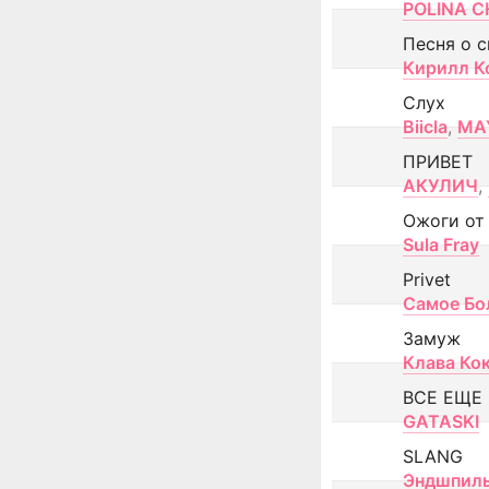
POLINA CH
Песня о 
Кирилл К
Слух
Biicla
,
MA
ПРИВЕТ
АКУЛИЧ
,
Ожоги от
Sula Fray
Privet
Самое Бо
Замуж
Клава Ко
ВСЕ ЕЩЕ
GATASKI
SLANG
Эндшпил