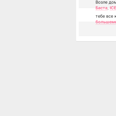
Возле до
Баста
,
IC
тебе все 
большем