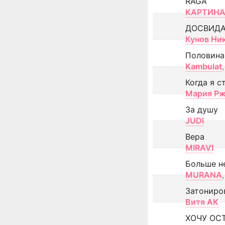
RAGA
КАРТИНА
ДОСВИД
Кунов Ни
Половина
Kambulat
,
Когда я с
Мария Рж
За душу
JUDI
Вера
MIRAVI
Больше н
MURANA
,
Затониро
Витя АК
ХОЧУ ОС