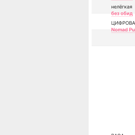
нелёгкая
без обид
ЦИФРОВА
Nomad Pu