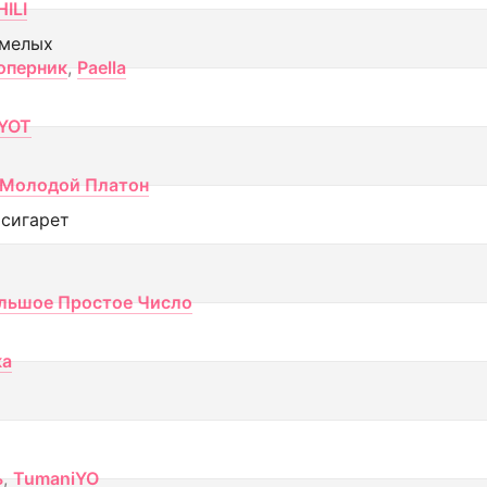
ILI
смелых
оперник
,
Paella
YOT
Молодой Платон
 сигарет
льшое Простое Число
ка
ь
,
TumaniYO