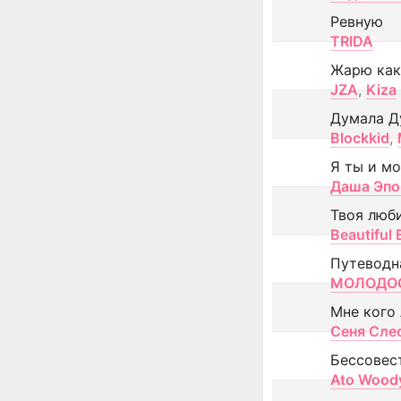
Ревную
TRIDA
Жарю как
JZA
,
Kiza
Думала Д
Blockkid
,
Я ты и м
Даша Эпо
Твоя люб
Beautiful
Путеводн
МОЛОДОС
Мне кого
Сеня Сле
Бессовес
Ato Wood