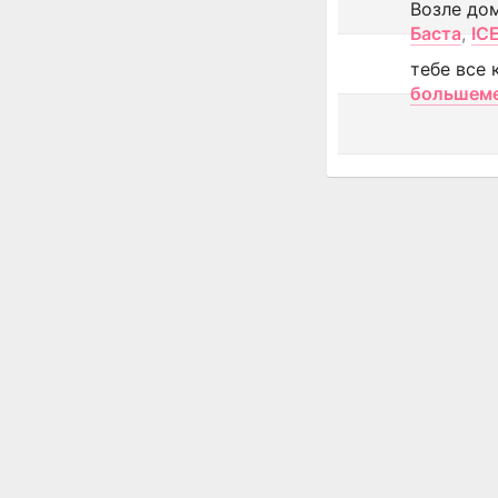
Возле до
Баста
,
IC
тебе все 
большем