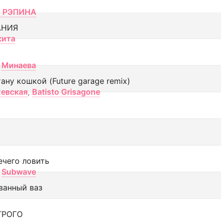
 РЭПИНА
АНИЯ
кита
Минаева
тану кошкой (Future garage remix)
евская
,
Batisto Grisagone
ечего ловить
Subwave
ванный ваз
ТРОГО