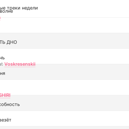
ые треки недели
 волне
а
ТЬ ДНО
чъ
at
Voskresenskii
еня
SHIRI
собность
везёт