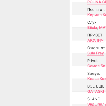
POLINA CH
Песня о 
Кирилл К
Слух
Biicla
,
MA
ПРИВЕТ
АКУЛИЧ
,
Ожоги от
Sula Fray
Privet
Самое Бо
Замуж
Клава Ко
ВСЕ ЕЩЕ
GATASKI
SLANG
Эндшпил