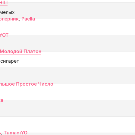
ILI
смелых
оперник
,
Paella
YOT
Молодой Платон
 сигарет
льшое Простое Число
ка
ь
,
TumaniYO