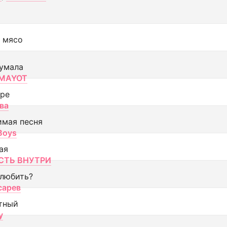
 мясо
умала
MAYOT
оре
ва
имая песня
 Boys
ая
ТЬ ВНУТРИ
 любить?
сарев
тный
y