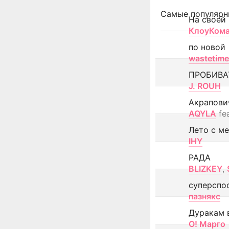
Самые популярн
На своей
КлоуКом
по новой
wastetime
ПРОБИВА
J. ROUH
Акрапови
AQYLA
fe
Лето с м
IHY
РАДА
BLIZKEY
,
суперспо
пазнякс
Дуракам 
О! Марго