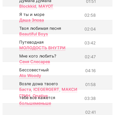
Думала Думала
01:51
Blockkid
,
MAYOT
Я ты и море
02:58
Даша Эпова
Твоя любимая песня
02:04
Beautiful Boys
Путеводная
03:42
МОЛОДОСТЬ ВНУТРИ
Мне кого любить?
02:47
Сеня Слесарев
Бессовестный
04:16
Ato Woody
Возле дома твоего
01:58
Баста
,
ICEGERGERT
,
МАКСИ
ГРИН
,
Onative
тебе все кажется
03:38
большеменьше
02:41