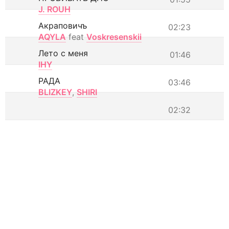
J. ROUH
Акраповичъ
02:23
AQYLA
feat
Voskresenskii
Лето с меня
01:46
IHY
РАДА
03:46
BLIZKEY
,
SHIRI
02:32