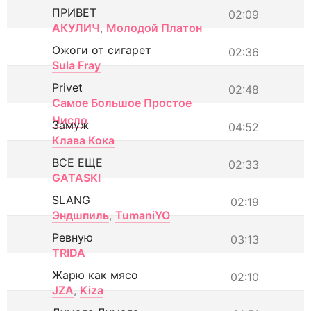
ПРИВЕТ
02:09
АКУЛИЧ
,
Молодой Платон
Ожоги от сигарет
02:36
Sula Fray
Privet
02:48
Самое Большое Простое
Число
Замуж
04:52
Клава Кока
ВСЕ ЕЩЕ
02:33
GATASKI
SLANG
02:19
Эндшпиль
,
TumaniYO
Ревную
03:13
TRIDA
Жарю как мясо
02:10
JZA
,
Kiza