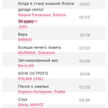
Когда я стану кошкой (Future
03:07
garage remix)
Мария Ржевская
,
Batisto
02:53
Grisagone
За душу
JUDI
Вера
02:18
MIRAVI
Больше нечего ловить
02:33
MURANA
,
Subwave
Затонированный ваз
02:06
Витя АК
ХОЧУ ОСТРОГО
01:58
POLINA CHILI
Песня о смелых
02:33
Кирилл Коперник
,
Paella
Слух
03:36
Biicla
,
MAYOT