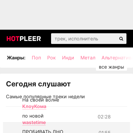
Жанры:
Поп
Рок
Инди
Метал
Альтернатив
Сегодня слушают
Самые популярные треки недели
На своей волне
КлоуКома
по новой
02:28
wastetime
ПРОБИВАТЬ ДНО
01:55