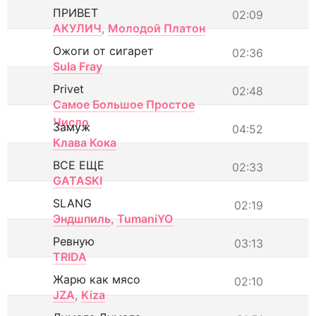
ПРИВЕТ
02:09
АКУЛИЧ
,
Молодой Платон
Ожоги от сигарет
02:36
Sula Fray
Privet
02:48
Самое Большое Простое
Число
Замуж
04:52
Клава Кока
ВСЕ ЕЩЕ
02:33
GATASKI
SLANG
02:19
Эндшпиль
,
TumaniYO
Ревную
03:13
TRIDA
Жарю как мясо
02:10
JZA
,
Kiza