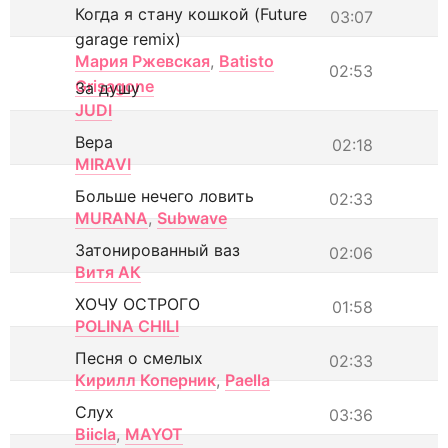
Когда я стану кошкой (Future
03:07
garage remix)
Мария Ржевская
,
Batisto
02:53
Grisagone
За душу
JUDI
Вера
02:18
MIRAVI
Больше нечего ловить
02:33
MURANA
,
Subwave
Затонированный ваз
02:06
Витя АК
ХОЧУ ОСТРОГО
01:58
POLINA CHILI
Песня о смелых
02:33
Кирилл Коперник
,
Paella
Слух
03:36
Biicla
,
MAYOT