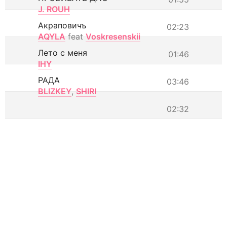
J. ROUH
Акраповичъ
02:23
AQYLA
feat
Voskresenskii
Лето с меня
01:46
IHY
РАДА
03:46
BLIZKEY
,
SHIRI
02:32