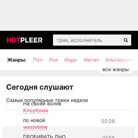
Жанры:
Поп
Рок
Инди
Метал
Альтернатив
Сегодня слушают
Самые популярные треки недели
На своей волне
КлоуКома
по новой
02:28
wastetime
ПРОБИВАТЬ ДНО
01:55