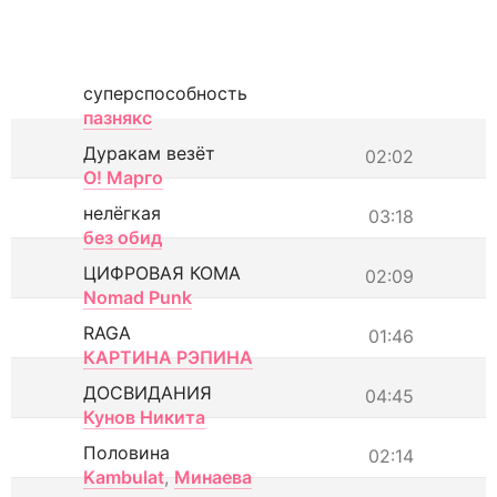
суперспособность
пазнякс
Дуракам везёт
02:02
О! Марго
нелёгкая
03:18
без обид
ЦИФРОВАЯ КОМА
02:09
Nomad Punk
RAGA
01:46
КАРТИНА РЭПИНА
ДОСВИДАНИЯ
04:45
Кунов Никита
Половина
02:14
Kambulat
,
Минаева