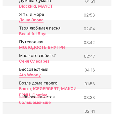
Думала Думала
01:51
Blockkid
,
MAYOT
Я ты и море
02:58
Даша Эпова
Твоя любимая песня
02:04
Beautiful Boys
Путеводная
03:42
МОЛОДОСТЬ ВНУТРИ
Мне кого любить?
02:47
Сеня Слесарев
Бессовестный
04:16
Ato Woody
Возле дома твоего
01:58
Баста
,
ICEGERGERT
,
МАКСИ
ГРИН
,
Onative
тебе все кажется
03:38
большеменьше
02:41