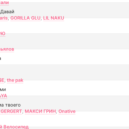
Лали
 Давай
aris
,
GORILLA GLU
,
LIL NAKU
РЮ
вьялов
а
$E
,
the pak
ами
AYA
ма твоего
EGERGERT
,
МАКСИ ГРИН
,
Onative
й Велосипед