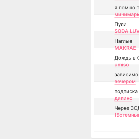
я помню 
минимар
Пули
SODA LU
Наглые
MAKRAE
Дождь в 
umiso
зависимо
вечером
подписка
дипинс
Через ЗС
(Богемны