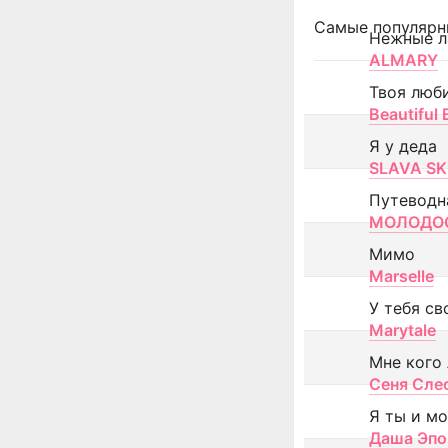
Самые популярн
Нежные л
ALMARY
Твоя люб
Beautiful
Я у деда
SLAVA SK
Путеводн
МОЛОДОС
Мимо
Marselle
У тебя св
Marytale
Мне кого
Сеня Сле
Я ты и м
Даша Эпо