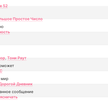
ce 52
льшое Простое Число
но
ность
пор
,
Тони Раут
оможет
МС
 мир
Дорогой Дневник
анное сообщение
аясничать