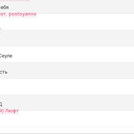
тебя
кет
,
postoyanno
V
Сеуле
сть
Д
й) Люфт