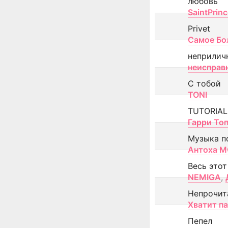
любовь
SaintPrin
Privet
Самое Бо
неприлич
неисправ
С тобой
TONI
TUTORIAL
Гарри То
Музыка п
Антоха 
Весь этот
NEMIGA
,
Непрочит
Хватит п
Пепел