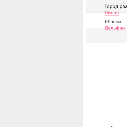
Город ра
Лилая
Яблоки
Дельфин