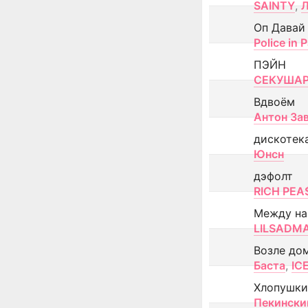
SAINTY
,
Оп Давай
Police in P
ПЭЙН
СЕКУША
Вдвоём
Антон За
дискотек
Юнсн
дэфолт
RICH PEA
Между н
LILSADM
Возле до
Баста
,
IC
Хлопушки
Пекински