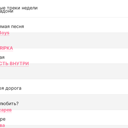
ые треки недели
адони
имая песня
 Boys
RIPKA
ая
ТЬ ВНУТРИ
оя дорога
 любить?
сарев
оре
ва