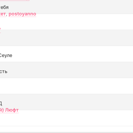
тебя
кет
,
postoyanno
V
Сеуле
сть
Д
й) Люфт