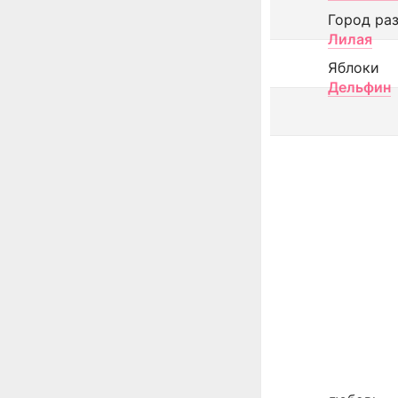
Город ра
Лилая
Яблоки
Дельфин