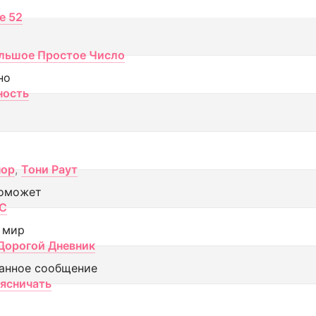
ce 52
льшое Простое Число
но
ность
пор
,
Тони Раут
оможет
МС
 мир
Дорогой Дневник
анное сообщение
аясничать