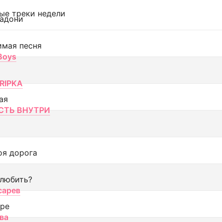
ые треки недели
адони
имая песня
 Boys
RIPKA
ая
ТЬ ВНУТРИ
оя дорога
 любить?
сарев
оре
ва