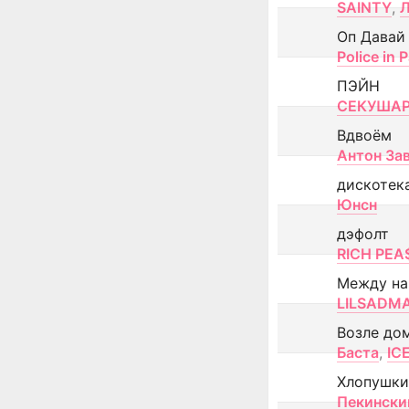
SAINTY
,
Оп Давай
Police in P
ПЭЙН
СЕКУША
Вдвоём
Антон За
дискотек
Юнсн
дэфолт
RICH PEA
Между н
LILSADM
Возле до
Баста
,
IC
Хлопушки
Пекински