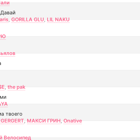
Лали
 Давай
aris
,
GORILLA GLU
,
LIL NAKU
РЮ
вьялов
а
$E
,
the pak
ами
AYA
ма твоего
EGERGERT
,
МАКСИ ГРИН
,
Onative
й Велосипед