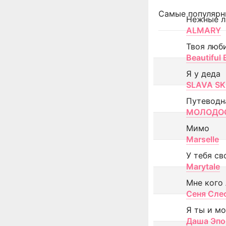
Самые популярн
Нежные л
ALMARY
Твоя люб
Beautiful
Я у деда
SLAVA SK
Путеводн
МОЛОДОС
Мимо
Marselle
У тебя св
Marytale
Мне кого
Сеня Сле
Я ты и м
Даша Эпо