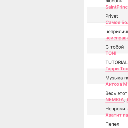
любовь
SaintPrin
Privet
Самое Бо
неприлич
неисправ
С тобой
TONI
TUTORIAL
Гарри То
Музыка п
Антоха 
Весь этот
NEMIGA
,
Непрочит
Хватит п
Пепел