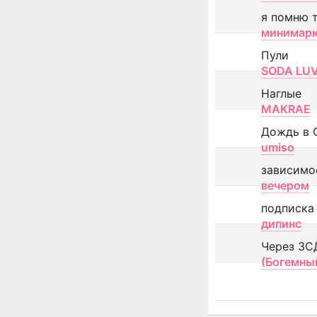
я помню 
минимар
Пули
SODA LU
Наглые
MAKRAE
Дождь в 
umiso
зависимо
вечером
подписка
дипинс
Через ЗС
(Богемны