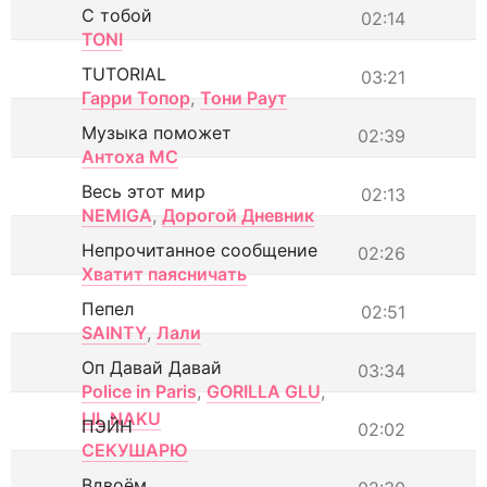
С тобой
02:14
TONI
TUTORIAL
03:21
Гарри Топор
,
Тони Раут
Музыка поможет
02:39
Антоха МС
Весь этот мир
02:13
NEMIGA
,
Дорогой Дневник
Непрочитанное сообщение
02:26
Хватит паясничать
Пепел
02:51
SAINTY
,
Лали
Оп Давай Давай
03:34
Police in Paris
,
GORILLA GLU
,
LIL NAKU
ПЭЙН
02:02
СЕКУШАРЮ
Вдвоём