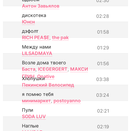
02:30
Антон Завьялов
дискотека
02:28
Юнсн
дэфолт
01:58
RICH PEA$E
,
the pak
Между нами
01:29
LILSADMAYA
Возле дома твоего
01:56
Баста
,
ICEGERGERT
,
МАКСИ
ГРИН
,
Onative
Хлопушки
03:38
Пекинский Велосипед
я помню тебя
03:24
минимаркет
,
postoyanno
Пули
02:21
SODA LUV
Наглые
02:19