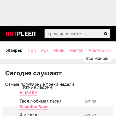
Жанры:
Поп
Рок
Инди
Метал
Альтернатив
Сегодня слушают
Самые популярные треки недели
Нежные ладони
ALMARY
Твоя любимая песня
02:35
Beautiful Boys
Я у деда
03:42