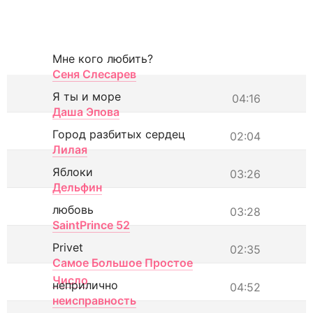
Мне кого любить?
Сеня Слесарев
Я ты и море
04:16
Даша Эпова
Город разбитых сердец
02:04
Лилая
Яблоки
03:26
Дельфин
любовь
03:28
SaintPrince 52
Privet
02:35
Самое Большое Простое
Число
неприлично
04:52
неисправность