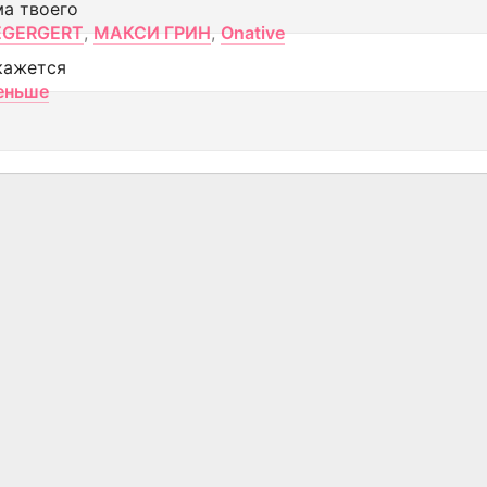
ма твоего
EGERGERT
,
МАКСИ ГРИН
,
Onative
кажется
еньше