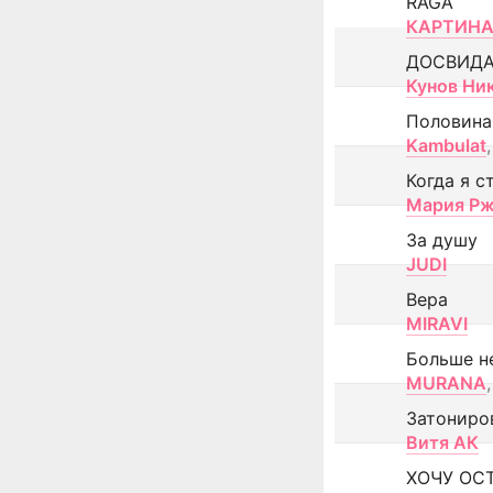
RAGA
КАРТИНА
ДОСВИД
Кунов Ни
Половина
Kambulat
,
Когда я с
Мария Рж
За душу
JUDI
Вера
MIRAVI
Больше н
MURANA
,
Затониро
Витя АК
ХОЧУ ОС