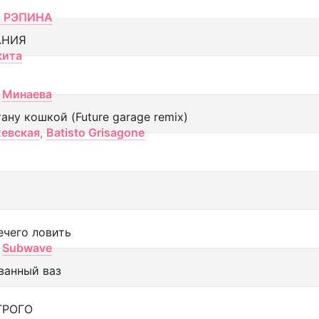
 РЭПИНА
АНИЯ
кита
Минаева
тану кошкой (Future garage remix)
евская
,
Batisto Grisagone
ечего ловить
Subwave
ванный ваз
ТРОГО