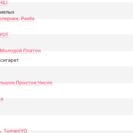
ILI
смелых
оперник
,
Paella
YOT
Молодой Платон
 сигарет
льшое Простое Число
ка
ь
,
TumaniYO