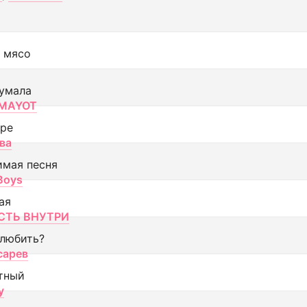
 мясо
умала
MAYOT
оре
ва
имая песня
 Boys
ая
ТЬ ВНУТРИ
 любить?
сарев
тный
y