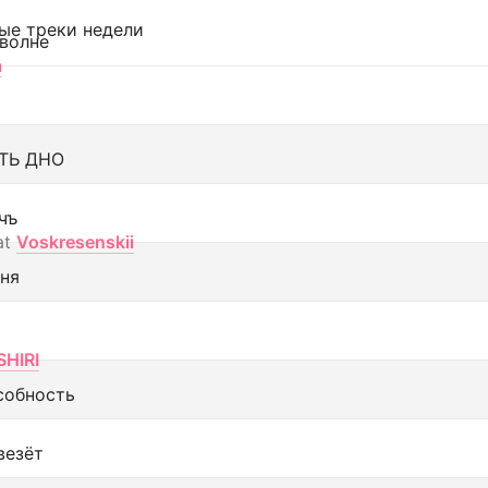
ые треки недели
 волне
а
ТЬ ДНО
чъ
at
Voskresenskii
еня
SHIRI
собность
везёт