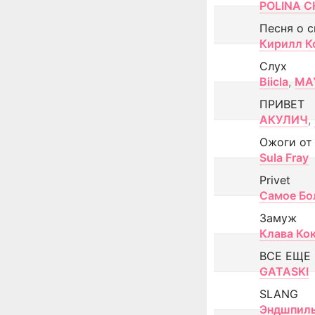
POLINA CH
Песня о 
Кирилл К
Слух
Biicla
,
MA
ПРИВЕТ
АКУЛИЧ
,
Ожоги от
Sula Fray
Privet
Самое Бо
Замуж
Клава Ко
ВСЕ ЕЩЕ
GATASKI
SLANG
Эндшпил