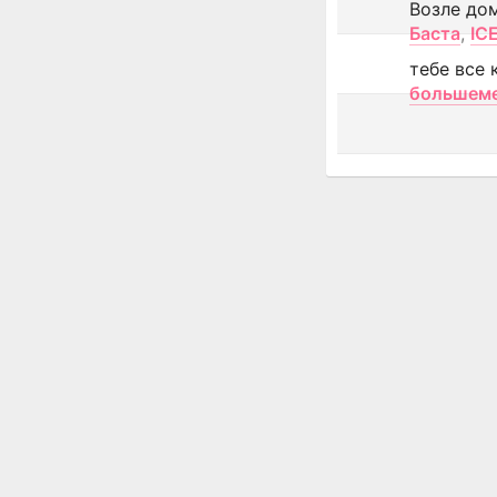
Возле до
Баста
,
IC
тебе все 
большем