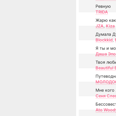
Ревную
TRIDA
Жарю как
JZA
,
Kiza
Думала Д
Blockkid
,
Я ты и м
Даша Эпо
Твоя люб
Beautiful
Путеводн
МОЛОДОС
Мне кого
Сеня Сле
Бессовес
Ato Wood