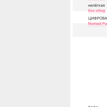
нелёгкая
без обид
ЦИФРОВА
Nomad Pu