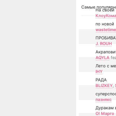
Самые популярн
На своей
КлоуКом
по новой
wastetime
ПРОБИВА
J. ROUH
Акрапови
AQYLA
fe
Лето с м
IHY
РАДА
BLIZKEY
,
суперспо
пазнякс
Дуракам 
О! Марго