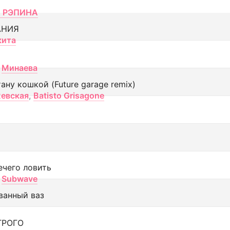
 РЭПИНА
АНИЯ
кита
Минаева
тану кошкой (Future garage remix)
евская
,
Batisto Grisagone
ечего ловить
Subwave
ванный ваз
ТРОГО