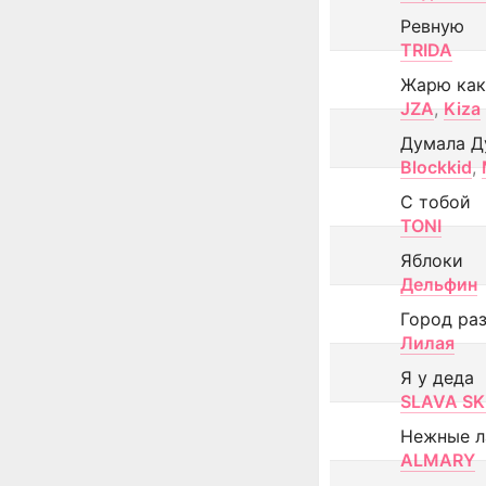
Ревную
TRIDA
Жарю как
JZA
,
Kiza
Думала Д
Blockkid
,
С тобой
TONI
Яблоки
Дельфин
Город ра
Лилая
Я у деда
SLAVA SK
Нежные л
ALMARY