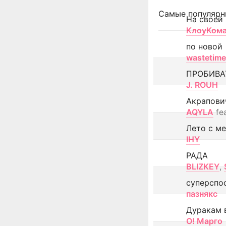
Самые популярн
На своей
КлоуКом
по новой
wastetime
ПРОБИВА
J. ROUH
Акрапови
AQYLA
fe
Лето с м
IHY
РАДА
BLIZKEY
,
суперспо
пазнякс
Дуракам 
О! Марго