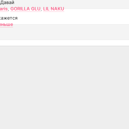
 Давай
aris
,
GORILLA GLU
,
LIL NAKU
кажется
еньше