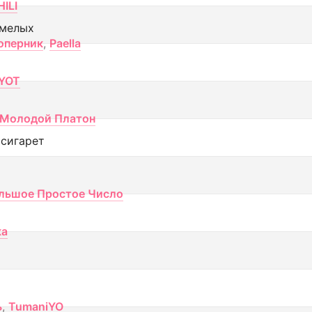
ILI
смелых
оперник
,
Paella
YOT
Молодой Платон
 сигарет
льшое Простое Число
ка
ь
,
TumaniYO