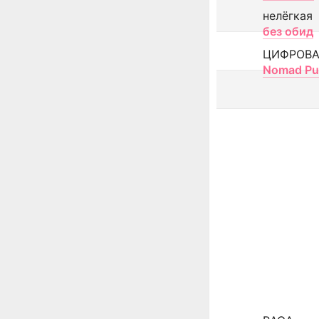
нелёгкая
без обид
ЦИФРОВА
Nomad Pu