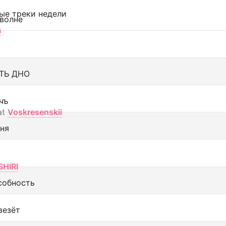
ые треки недели
 волне
а
ТЬ ДНО
чъ
at
Voskresenskii
еня
SHIRI
собность
везёт