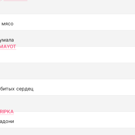
 мясо
умала
MAYOT
збитых сердец
RIPKA
адони