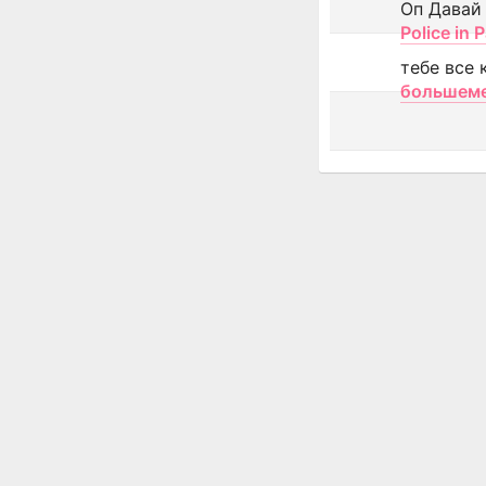
Оп Давай
Police in P
тебе все 
большем