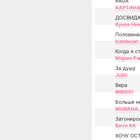
RAGA
КАРТИНА
ДОСВИД
Кунов Ни
Половина
Kambulat
,
Когда я с
Мария Рж
За душу
JUDI
Вера
MIRAVI
Больше н
MURANA
,
Затониро
Витя АК
ХОЧУ ОС