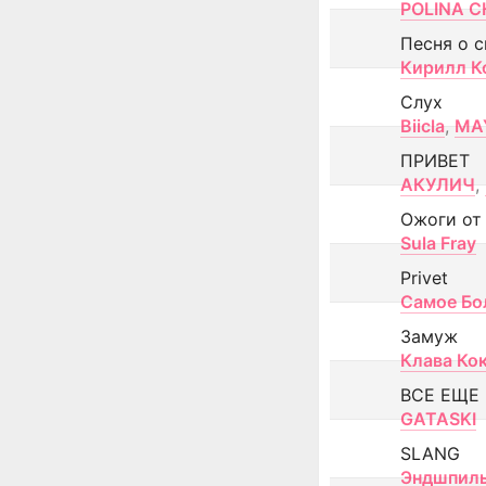
POLINA CH
Песня о 
Кирилл К
Слух
Biicla
,
MA
ПРИВЕТ
АКУЛИЧ
,
Ожоги от
Sula Fray
Privet
Самое Бо
Замуж
Клава Ко
ВСЕ ЕЩЕ
GATASKI
SLANG
Эндшпил