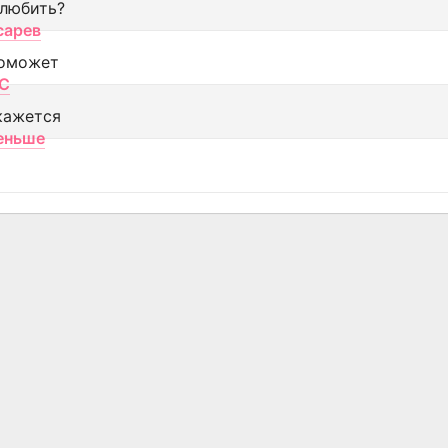
 любить?
сарев
оможет
МС
кажется
еньше