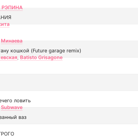
 РЭПИНА
АНИЯ
кита
Минаева
тану кошкой (Future garage remix)
евская
,
Batisto Grisagone
ечего ловить
Subwave
ванный ваз
ТРОГО