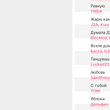
Ревную
TRIDA
Жарю как
JZA
,
Kiza
Думала Д
Blockkid
,
Возле до
Баста
,
IC
Танцуешь
Locked23
любовь
SaintPrin
С тобой
TONI
Яблоки
Дельфин