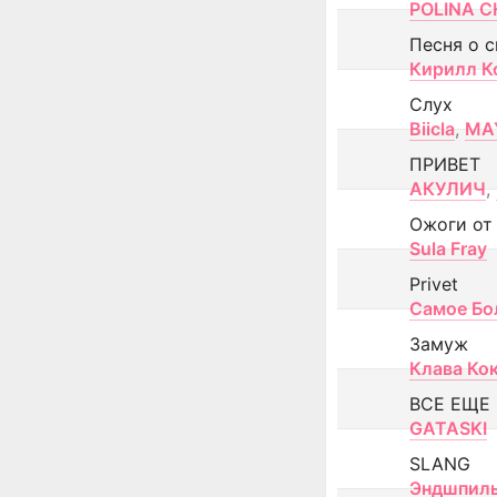
POLINA CH
Песня о 
Кирилл К
Слух
Biicla
,
MA
ПРИВЕТ
АКУЛИЧ
,
Ожоги от
Sula Fray
Privet
Самое Бо
Замуж
Клава Ко
ВСЕ ЕЩЕ
GATASKI
SLANG
Эндшпил