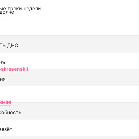
ые треки недели
 волне
а
ТЬ ДНО
чъ
oskresenskii
еня
SHIRI
собность
везёт