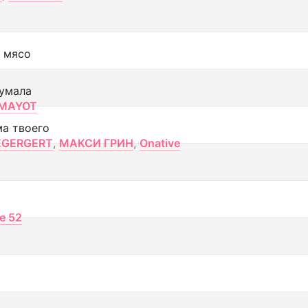
 мясо
умала
MAYOT
ма твоего
EGERGERT
,
МАКСИ ГРИН
,
Onative
ce 52