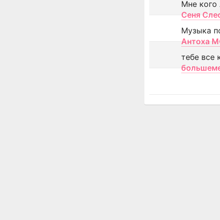
Мне кого
Сеня Сле
Музыка п
Антоха 
тебе все 
большем