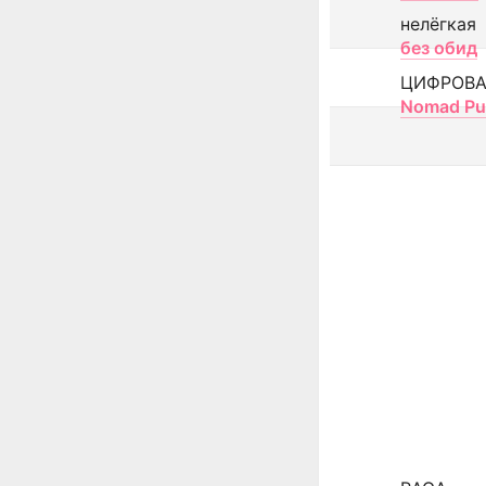
нелёгкая
без обид
ЦИФРОВА
Nomad Pu