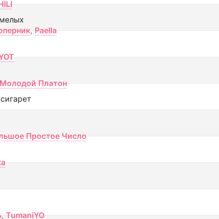
ILI
смелых
оперник
,
Paella
YOT
Молодой Платон
 сигарет
льшое Простое Число
ка
ь
,
TumaniYO