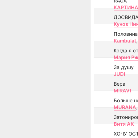
RAGA
КАРТИНА
ДОСВИД
Кунов Ни
Половина
Kambulat
,
Когда я с
Мария Рж
За душу
JUDI
Вера
MIRAVI
Больше н
MURANA
,
Затониро
Витя АК
ХОЧУ ОС