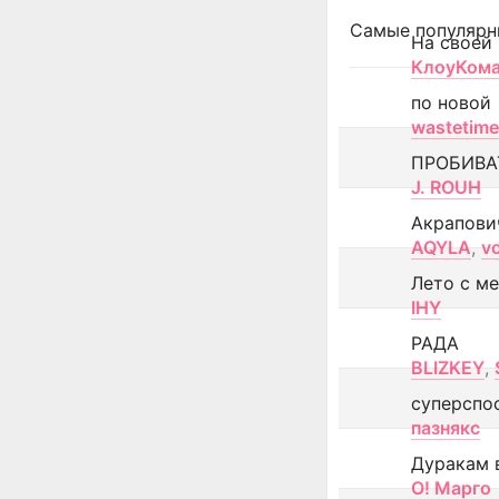
Самые популярн
На своей
КлоуКом
по новой
wastetime
ПРОБИВА
J. ROUH
Акрапови
AQYLA
,
v
Лето с м
IHY
РАДА
BLIZKEY
,
суперспо
пазнякс
Дуракам 
О! Марго