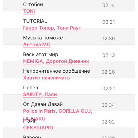
С тобой
02:14
TONI
TUTORIAL
03:21
Гарри Топор
,
Тони Раут
Музыка поможет
02:39
Антоха МС
Весь этот мир
02:13
NEMIGA
,
Дорогой Дневник
Непрочитанное сообщение
02:26
Хватит паясничать
Пепел
02:51
SAINTY
,
Лали
Оп Давай Давай
03:34
Police in Paris
,
GORILLA GLU
,
LIL NAKU
ПЭЙН
02:02
СЕКУШАРЮ
Вдвоём