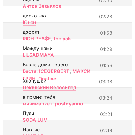
02:30
Антон Завьялов
дискотека
02:28
Юнсн
дэфолт
01:58
RICH PEA$E
,
the pak
Между нами
01:29
LILSADMAYA
Возле дома твоего
01:56
Баста
,
ICEGERGERT
,
МАКСИ
ГРИН
,
Onative
Хлопушки
03:38
Пекинский Велосипед
я помню тебя
03:24
минимаркет
,
postoyanno
Пули
02:21
SODA LUV
Наглые
02:19