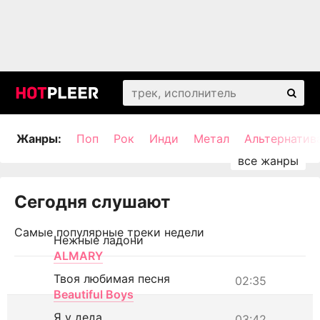
Жанры:
Поп
Рок
Инди
Метал
Альтернатив
Сегодня слушают
Самые популярные треки недели
Нежные ладони
ALMARY
Твоя любимая песня
02:35
Beautiful Boys
Я у деда
03:42