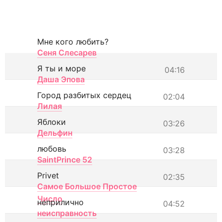
Мне кого любить?
Сеня Слесарев
Я ты и море
04:16
Даша Эпова
Город разбитых сердец
02:04
Лилая
Яблоки
03:26
Дельфин
любовь
03:28
SaintPrince 52
Privet
02:35
Самое Большое Простое
Число
неприлично
04:52
неисправность