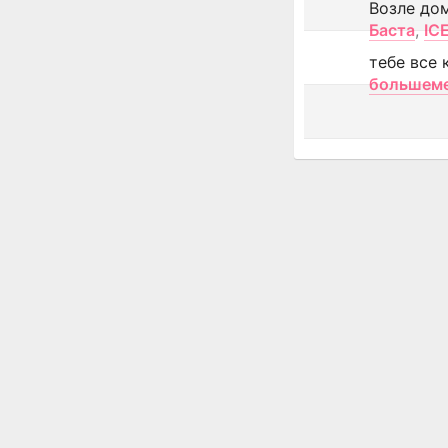
Возле до
Баста
,
IC
тебе все 
большем