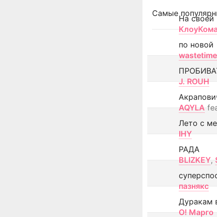
Самые популярн
На своей
КлоуКом
по новой
wastetime
ПРОБИВА
J. ROUH
Акрапови
AQYLA
fe
Лето с м
IHY
РАДА
BLIZKEY
,
суперспо
пазнякс
Дуракам 
О! Марго