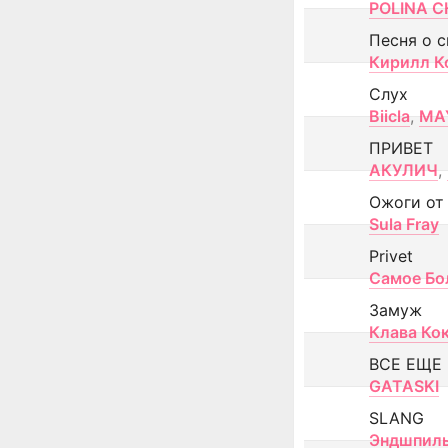
POLINA CH
Песня о 
Кирилл К
Слух
Biicla
,
MA
ПРИВЕТ
АКУЛИЧ
,
Ожоги от
Sula Fray
Privet
Самое Бо
Замуж
Клава Ко
ВСЕ ЕЩЕ
GATASKI
SLANG
Эндшпил