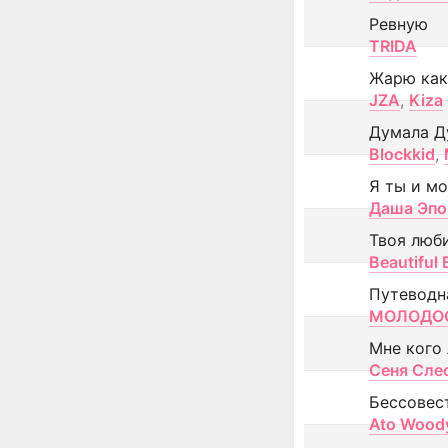
Ревную
TRIDA
Жарю как
JZA
,
Kiza
Думала Д
Blockkid
,
Я ты и м
Даша Эпо
Твоя люб
Beautiful
Путеводн
МОЛОДОС
Мне кого
Сеня Сле
Бессовес
Ato Wood