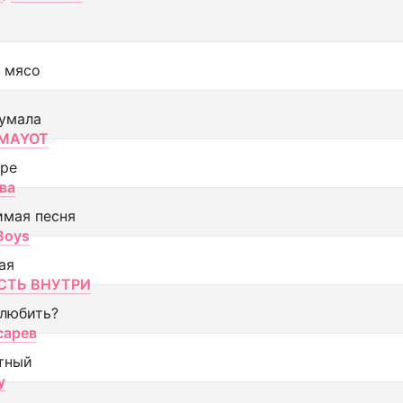
 мясо
умала
MAYOT
оре
ва
имая песня
 Boys
ая
ТЬ ВНУТРИ
 любить?
сарев
тный
y