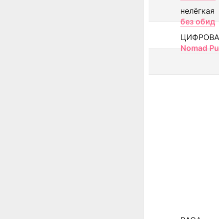
нелёгкая
без обид
ЦИФРОВА
Nomad Pu