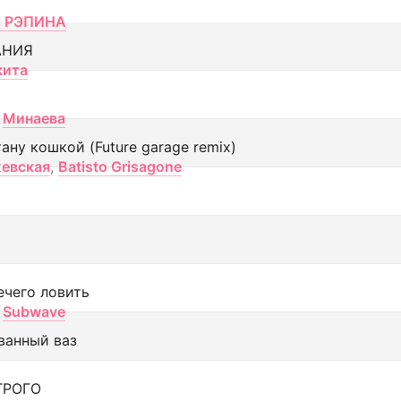
 РЭПИНА
АНИЯ
кита
Минаева
тану кошкой (Future garage remix)
евская
,
Batisto Grisagone
ечего ловить
Subwave
ванный ваз
ТРОГО