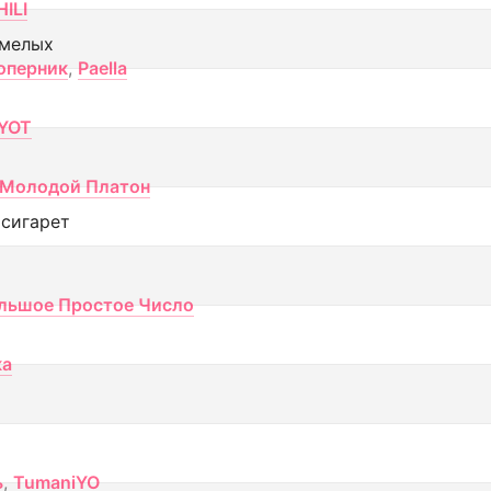
ILI
смелых
оперник
,
Paella
YOT
Молодой Платон
 сигарет
льшое Простое Число
ка
ь
,
TumaniYO