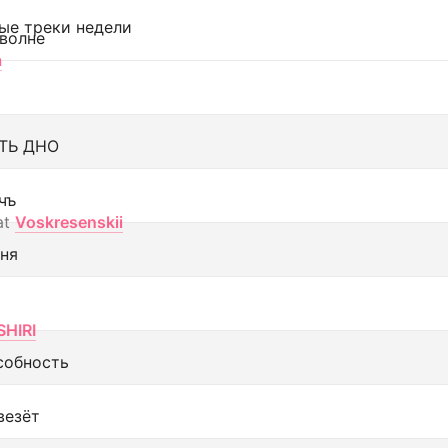
ые треки недели
 волне
а
ТЬ ДНО
чъ
at
Voskresenskii
еня
SHIRI
собность
везёт