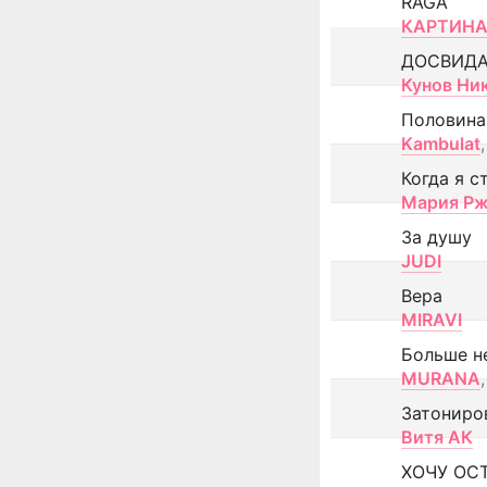
RAGA
КАРТИНА
ДОСВИД
Кунов Ни
Половина
Kambulat
,
Когда я с
Мария Рж
За душу
JUDI
Вера
MIRAVI
Больше н
MURANA
,
Затониро
Витя АК
ХОЧУ ОС