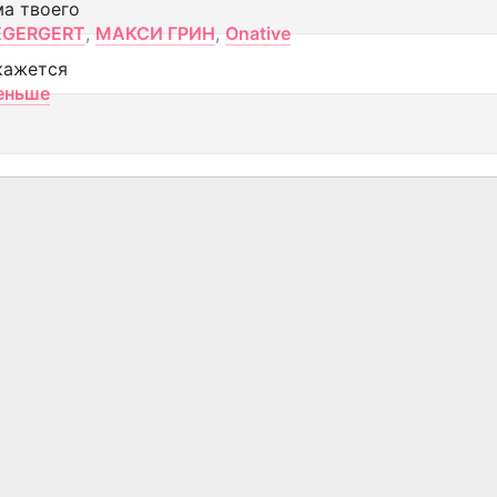
ма твоего
EGERGERT
,
МАКСИ ГРИН
,
Onative
кажется
еньше