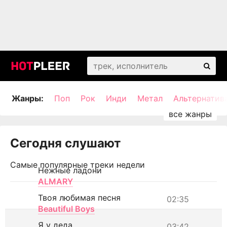
Жанры:
Поп
Рок
Инди
Метал
Альтернатив
Сегодня слушают
Самые популярные треки недели
Нежные ладони
ALMARY
Твоя любимая песня
02:35
Beautiful Boys
Я у деда
03:42