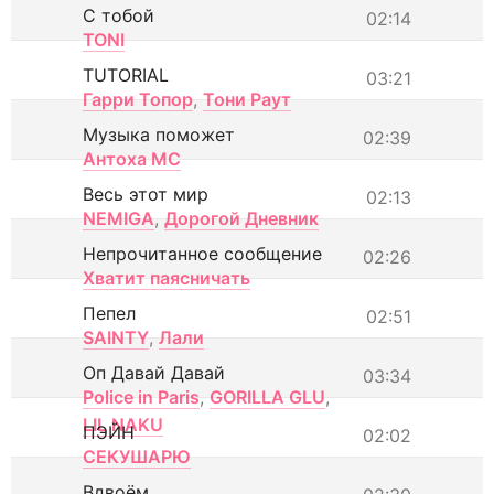
С тобой
02:14
TONI
TUTORIAL
03:21
Гарри Топор
,
Тони Раут
Музыка поможет
02:39
Антоха МС
Весь этот мир
02:13
NEMIGA
,
Дорогой Дневник
Непрочитанное сообщение
02:26
Хватит паясничать
Пепел
02:51
SAINTY
,
Лали
Оп Давай Давай
03:34
Police in Paris
,
GORILLA GLU
,
LIL NAKU
ПЭЙН
02:02
СЕКУШАРЮ
Вдвоём