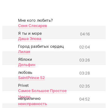
Мне кого любить?
Сеня Слесарев
Я ты и море
04:16
Даша Эпова
Город разбитых сердец
02:04
Лилая
Яблоки
03:26
Дельфин
любовь
03:28
SaintPrince 52
Privet
02:35
Самое Большое Простое
Число
неприлично
04:52
неисправность