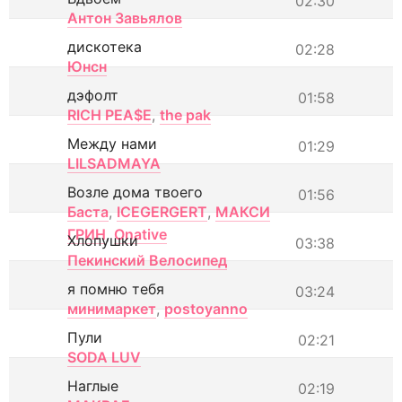
02:30
Антон Завьялов
дискотека
02:28
Юнсн
дэфолт
01:58
RICH PEA$E
,
the pak
Между нами
01:29
LILSADMAYA
Возле дома твоего
01:56
Баста
,
ICEGERGERT
,
МАКСИ
ГРИН
,
Onative
Хлопушки
03:38
Пекинский Велосипед
я помню тебя
03:24
минимаркет
,
postoyanno
Пули
02:21
SODA LUV
Наглые
02:19