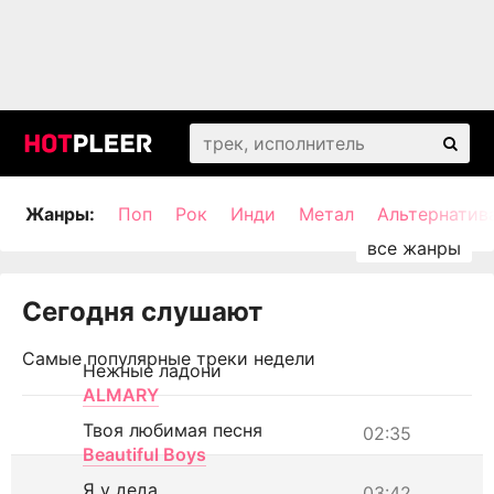
Жанры:
Поп
Рок
Инди
Метал
Альтернатив
Сегодня слушают
Самые популярные треки недели
Нежные ладони
ALMARY
Твоя любимая песня
02:35
Beautiful Boys
Я у деда
03:42