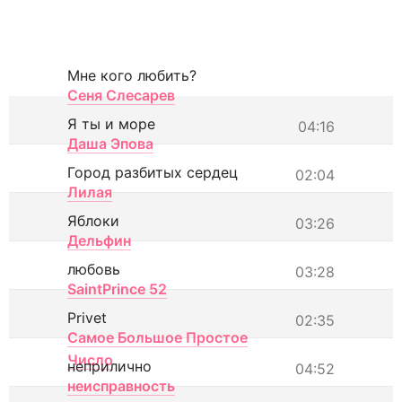
Мне кого любить?
Сеня Слесарев
Я ты и море
04:16
Даша Эпова
Город разбитых сердец
02:04
Лилая
Яблоки
03:26
Дельфин
любовь
03:28
SaintPrince 52
Privet
02:35
Самое Большое Простое
Число
неприлично
04:52
неисправность