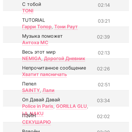
С тобой
02:14
TONI
TUTORIAL
03:21
Гарри Топор
,
Тони Раут
Музыка поможет
02:39
Антоха МС
Весь этот мир
02:13
NEMIGA
,
Дорогой Дневник
Непрочитанное сообщение
02:26
Хватит паясничать
Пепел
02:51
SAINTY
,
Лали
Оп Давай Давай
03:34
Police in Paris
,
GORILLA GLU
,
LIL NAKU
ПЭЙН
02:02
СЕКУШАРЮ
Вдвоём