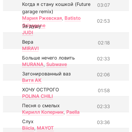
Когда я стану кошкой (Future
03:07
garage remix)
Мария Ржевская
,
Batisto
02:53
Grisagone
За душу
JUDI
Вера
02:18
MIRAVI
Больше нечего ловить
02:33
MURANA
,
Subwave
Затонированный ваз
02:06
Витя АК
ХОЧУ ОСТРОГО
01:58
POLINA CHILI
Песня о смелых
02:33
Кирилл Коперник
,
Paella
Слух
03:36
Biicla
,
MAYOT