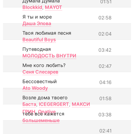
Думала Думала
01:51
Blockkid
,
MAYOT
Я ты и море
02:58
Даша Эпова
Твоя любимая песня
02:04
Beautiful Boys
Путеводная
03:42
МОЛОДОСТЬ ВНУТРИ
Мне кого любить?
02:47
Сеня Слесарев
Бессовестный
04:16
Ato Woody
Возле дома твоего
01:58
Баста
,
ICEGERGERT
,
МАКСИ
ГРИН
,
Onative
тебе все кажется
03:38
большеменьше
02:41