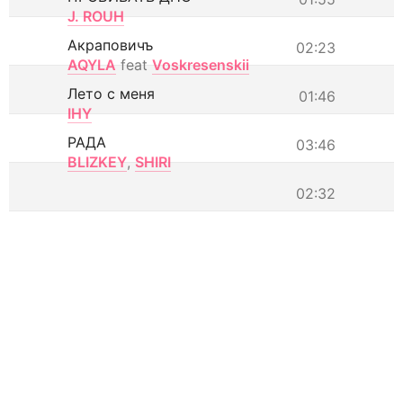
J. ROUH
Акраповичъ
02:23
AQYLA
feat
Voskresenskii
Лето с меня
01:46
IHY
РАДА
03:46
BLIZKEY
,
SHIRI
02:32