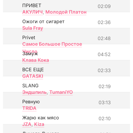
ПРИВЕТ
02:09
АКУЛИЧ
,
Молодой Платон
Ожоги от сигарет
02:36
Sula Fray
Privet
02:48
Самое Большое Простое
Число
Замуж
04:52
Клава Кока
ВСЕ ЕЩЕ
02:33
GATASKI
SLANG
02:19
Эндшпиль
,
TumaniYO
Ревную
03:13
TRIDA
Жарю как мясо
02:10
JZA
,
Kiza