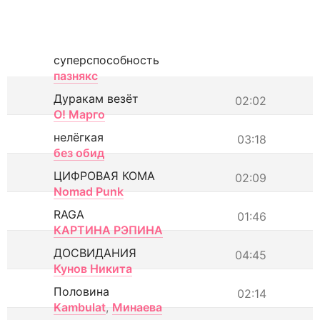
суперспособность
пазнякс
Дуракам везёт
02:02
О! Марго
нелёгкая
03:18
без обид
ЦИФРОВАЯ КОМА
02:09
Nomad Punk
RAGA
01:46
КАРТИНА РЭПИНА
ДОСВИДАНИЯ
04:45
Кунов Никита
Половина
02:14
Kambulat
,
Минаева