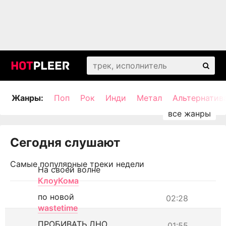
Жанры:
Поп
Рок
Инди
Метал
Альтернатив
Сегодня слушают
Самые популярные треки недели
На своей волне
КлоуКома
по новой
02:28
wastetime
ПРОБИВАТЬ ДНО
01:55