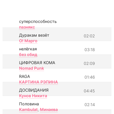
суперспособность
пазнякс
Дуракам везёт
02:02
О! Марго
нелёгкая
03:18
без обид
ЦИФРОВАЯ КОМА
02:09
Nomad Punk
RAGA
01:46
КАРТИНА РЭПИНА
ДОСВИДАНИЯ
04:45
Кунов Никита
Половина
02:14
Kambulat
,
Минаева