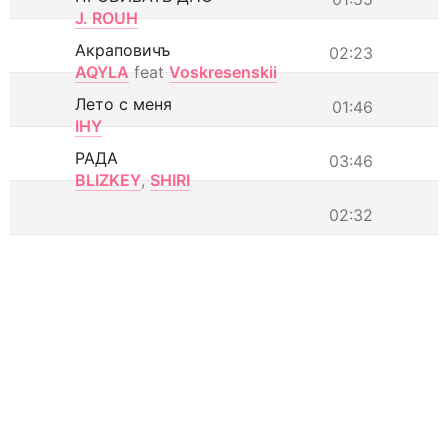
J. ROUH
Акраповичъ
02:23
AQYLA
feat
Voskresenskii
Лето с меня
01:46
IHY
РАДА
03:46
BLIZKEY
,
SHIRI
02:32