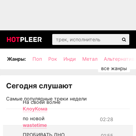
Жанры:
Поп
Рок
Инди
Метал
Альтернатив
Сегодня слушают
Самые популярные треки недели
На своей волне
КлоуКома
по новой
02:28
wastetime
ПРОБИВАТЬ ДНО
01:55