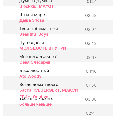
Думала Думала
01:51
Blockkid
,
MAYOT
Я ты и море
02:58
Даша Эпова
Твоя любимая песня
02:04
Beautiful Boys
Путеводная
03:42
МОЛОДОСТЬ ВНУТРИ
Мне кого любить?
02:47
Сеня Слесарев
Бессовестный
04:16
Ato Woody
Возле дома твоего
01:58
Баста
,
ICEGERGERT
,
МАКСИ
ГРИН
,
Onative
тебе все кажется
03:38
большеменьше
02:41