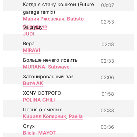
Когда я стану кошкой (Future
03:07
garage remix)
Мария Ржевская
,
Batisto
02:53
Grisagone
За душу
JUDI
Вера
02:18
MIRAVI
Больше нечего ловить
02:33
MURANA
,
Subwave
Затонированный ваз
02:06
Витя АК
ХОЧУ ОСТРОГО
01:58
POLINA CHILI
Песня о смелых
02:33
Кирилл Коперник
,
Paella
Слух
03:36
Biicla
,
MAYOT