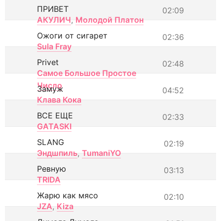
ПРИВЕТ
02:09
АКУЛИЧ
,
Молодой Платон
Ожоги от сигарет
02:36
Sula Fray
Privet
02:48
Самое Большое Простое
Число
Замуж
04:52
Клава Кока
ВСЕ ЕЩЕ
02:33
GATASKI
SLANG
02:19
Эндшпиль
,
TumaniYO
Ревную
03:13
TRIDA
Жарю как мясо
02:10
JZA
,
Kiza