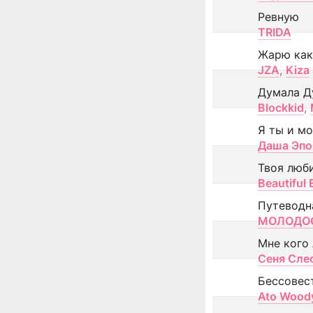
Ревную
TRIDA
Жарю как
JZA
,
Kiza
Думала Д
Blockkid
,
Я ты и м
Даша Эпо
Твоя люб
Beautiful
Путеводн
МОЛОДОС
Мне кого
Сеня Сле
Бессовес
Ato Wood