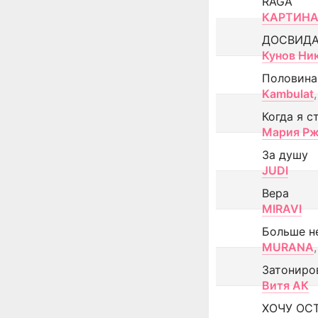
RAGA
КАРТИНА
ДОСВИД
Кунов Ни
Половина
Kambulat
,
Когда я с
Мария Рж
За душу
JUDI
Вера
MIRAVI
Больше н
MURANA
,
Затониро
Витя АК
ХОЧУ ОС