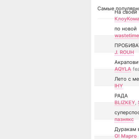
Самые популярн
На своей
КлоуКом
по новой
wastetime
ПРОБИВА
J. ROUH
Акрапови
AQYLA
fe
Лето с м
IHY
РАДА
BLIZKEY
,
суперспо
пазнякс
Дуракам 
О! Марго