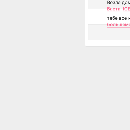
Возле до
Баста
,
IC
тебе все 
большем