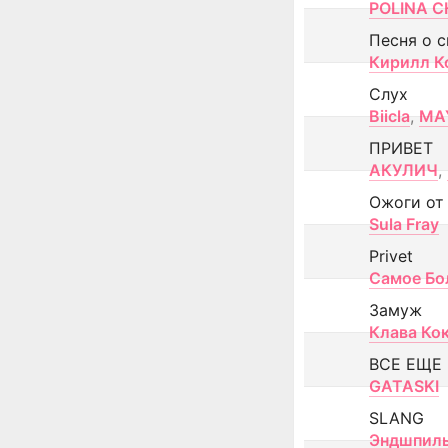
POLINA CH
Песня о 
Кирилл К
Слух
Biicla
,
MA
ПРИВЕТ
АКУЛИЧ
,
Ожоги от
Sula Fray
Privet
Самое Бо
Замуж
Клава Ко
ВСЕ ЕЩЕ
GATASKI
SLANG
Эндшпил