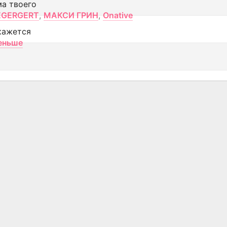
ма твоего
EGERGERT
,
МАКСИ ГРИН
,
Onative
кажется
еньше