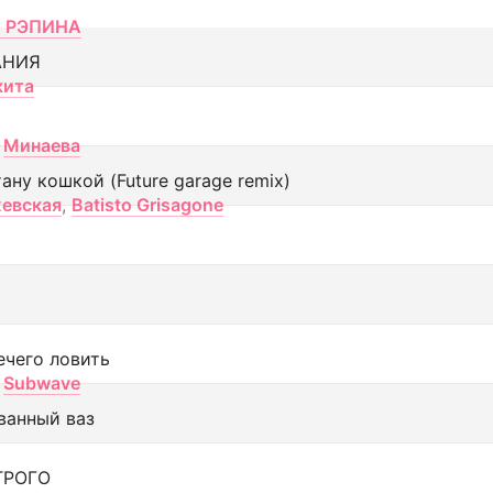
 РЭПИНА
АНИЯ
кита
Минаева
тану кошкой (Future garage remix)
евская
,
Batisto Grisagone
ечего ловить
Subwave
ванный ваз
ТРОГО