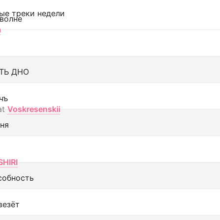
ые треки недели
 волне
а
ТЬ ДНО
чъ
at
Voskresenskii
еня
SHIRI
собность
везёт