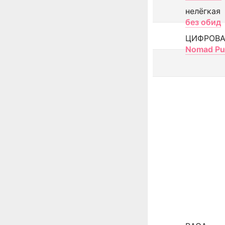
нелёгкая
без обид
ЦИФРОВА
Nomad Pu