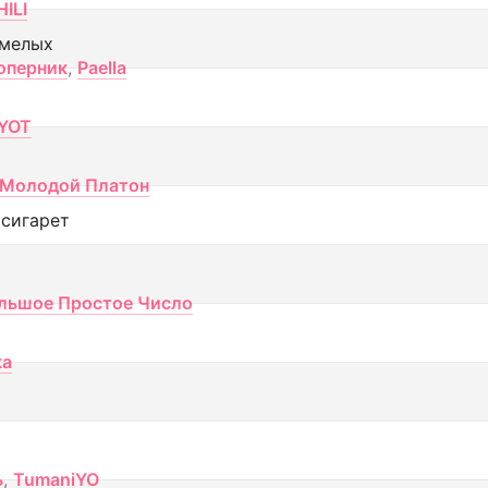
ILI
смелых
оперник
,
Paella
YOT
Молодой Платон
 сигарет
льшое Простое Число
ка
ь
,
TumaniYO