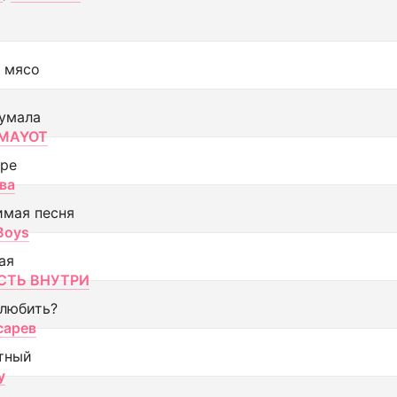
 мясо
умала
MAYOT
оре
ва
имая песня
 Boys
ая
ТЬ ВНУТРИ
 любить?
сарев
тный
y