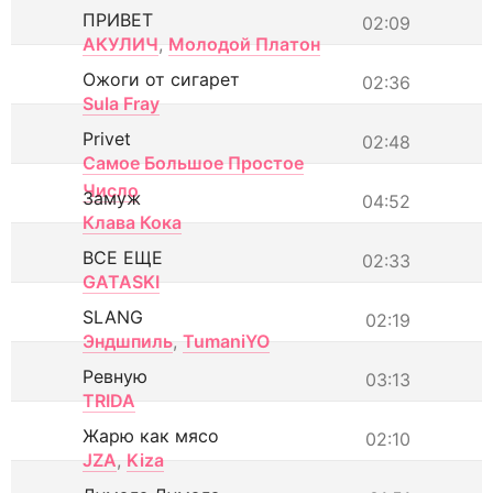
ПРИВЕТ
02:09
АКУЛИЧ
,
Молодой Платон
Ожоги от сигарет
02:36
Sula Fray
Privet
02:48
Самое Большое Простое
Число
Замуж
04:52
Клава Кока
ВСЕ ЕЩЕ
02:33
GATASKI
SLANG
02:19
Эндшпиль
,
TumaniYO
Ревную
03:13
TRIDA
Жарю как мясо
02:10
JZA
,
Kiza