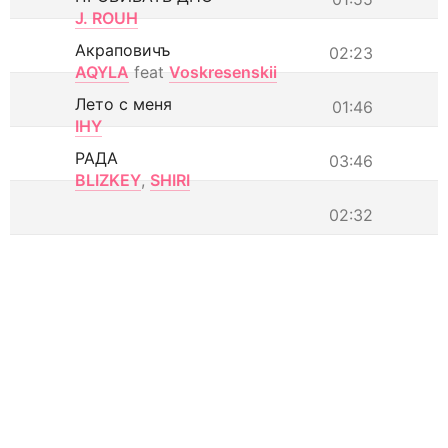
J. ROUH
Акраповичъ
02:23
AQYLA
feat
Voskresenskii
Лето с меня
01:46
IHY
РАДА
03:46
BLIZKEY
,
SHIRI
02:32