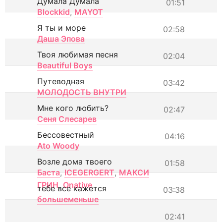
Думала Думала
01:51
Blockkid
,
MAYOT
Я ты и море
02:58
Даша Эпова
Твоя любимая песня
02:04
Beautiful Boys
Путеводная
03:42
МОЛОДОСТЬ ВНУТРИ
Мне кого любить?
02:47
Сеня Слесарев
Бессовестный
04:16
Ato Woody
Возле дома твоего
01:58
Баста
,
ICEGERGERT
,
МАКСИ
ГРИН
,
Onative
тебе все кажется
03:38
большеменьше
02:41