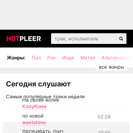
Жанры:
Поп
Рок
Инди
Метал
Альтернатив
Сегодня слушают
Самые популярные треки недели
На своей волне
КлоуКома
по новой
02:28
wastetime
ПРОБИВАТЬ ДНО
01:55