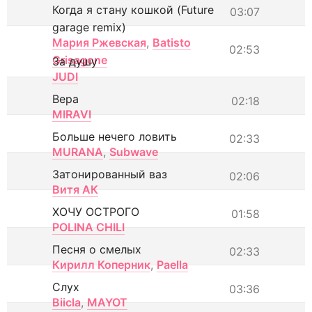
Когда я стану кошкой (Future
03:07
garage remix)
Мария Ржевская
,
Batisto
02:53
Grisagone
За душу
JUDI
Вера
02:18
MIRAVI
Больше нечего ловить
02:33
MURANA
,
Subwave
Затонированный ваз
02:06
Витя АК
ХОЧУ ОСТРОГО
01:58
POLINA CHILI
Песня о смелых
02:33
Кирилл Коперник
,
Paella
Слух
03:36
Biicla
,
MAYOT