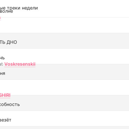
ые треки недели
 волне
а
ТЬ ДНО
чъ
at
Voskresenskii
еня
SHIRI
собность
везёт