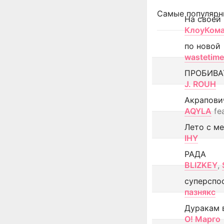
Самые популярн
На своей
КлоуКом
по новой
wastetime
ПРОБИВА
J. ROUH
Акрапови
AQYLA
fe
Лето с м
IHY
РАДА
BLIZKEY
,
суперспо
пазнякс
Дуракам 
О! Марго