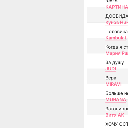
RAGA
КАРТИНА
ДОСВИД
Кунов Ни
Половина
Kambulat
,
Когда я с
Мария Рж
За душу
JUDI
Вера
MIRAVI
Больше н
MURANA
,
Затониро
Витя АК
ХОЧУ ОС