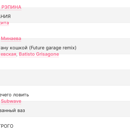
 РЭПИНА
АНИЯ
кита
Минаева
тану кошкой (Future garage remix)
евская
,
Batisto Grisagone
ечего ловить
Subwave
ванный ваз
ТРОГО