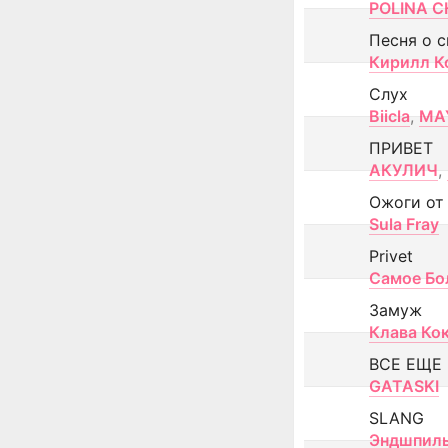
POLINA CH
Песня о 
Кирилл К
Слух
Biicla
,
MA
ПРИВЕТ
АКУЛИЧ
,
Ожоги от
Sula Fray
Privet
Самое Бо
Замуж
Клава Ко
ВСЕ ЕЩЕ
GATASKI
SLANG
Эндшпил