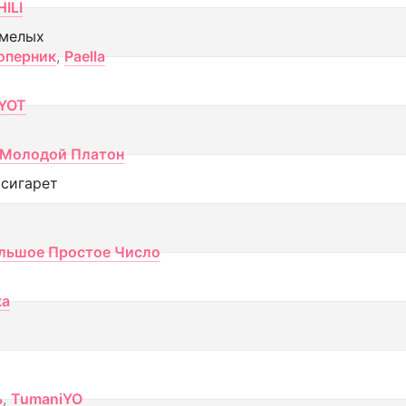
ILI
смелых
оперник
,
Paella
YOT
Молодой Платон
 сигарет
льшое Простое Число
ка
ь
,
TumaniYO