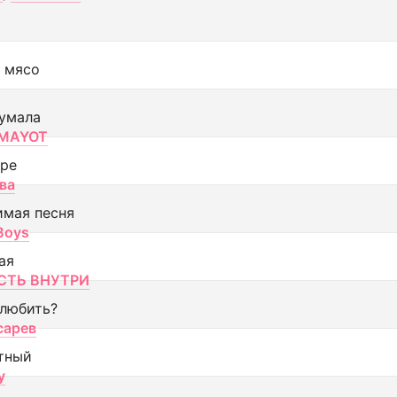
 мясо
умала
MAYOT
оре
ва
имая песня
 Boys
ая
ТЬ ВНУТРИ
 любить?
сарев
тный
y