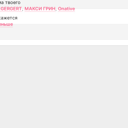
ма твоего
EGERGERT
,
МАКСИ ГРИН
,
Onative
кажется
еньше