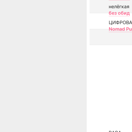
нелёгкая
без обид
ЦИФРОВА
Nomad Pu