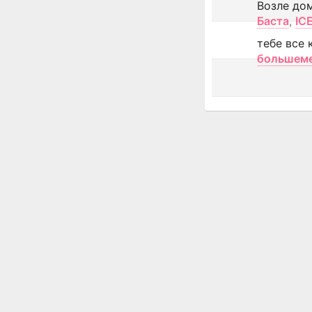
Возле до
Баста
,
IC
тебе все 
большем