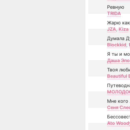
Ревную
TRIDA
Жарю как
JZA
,
Kiza
Думала Д
Blockkid
,
Я ты и м
Даша Эпо
Твоя люб
Beautiful
Путеводн
МОЛОДОС
Мне кого
Сеня Сле
Бессовес
Ato Wood