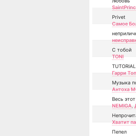
любовь
SaintPrin
Privet
Самое Бо
неприлич
неисправ
С тобой
TONI
TUTORIAL
Гарри То
Музыка п
Антоха 
Весь этот
NEMIGA
,
Непрочит
Хватит п
Пепел