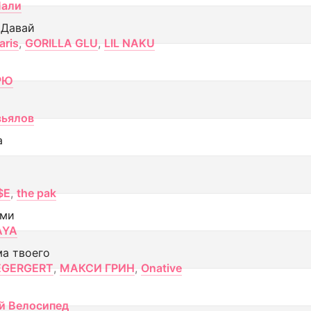
Лали
 Давай
aris
,
GORILLA GLU
,
LIL NAKU
РЮ
вьялов
а
$E
,
the pak
ами
AYA
ма твоего
EGERGERT
,
МАКСИ ГРИН
,
Onative
й Велосипед