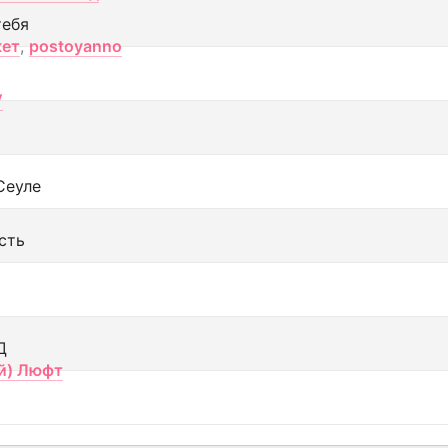
тебя
кет
,
postoyanno
V
Сеуле
сть
Д
й) Люфт