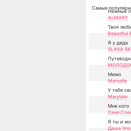
Самые популярн
Нежные л
ALMARY
Твоя люб
Beautiful
Я у деда
SLAVA SK
Путеводн
МОЛОДОС
Мимо
Marselle
У тебя св
Marytale
Мне кого
Сеня Сле
Я ты и м
Даша Эпо