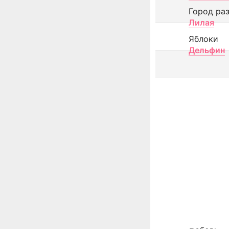
Город ра
Лилая
Яблоки
Дельфин