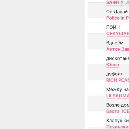
SAINTY
,
Оп Давай
Police in P
ПЭЙН
СЕКУША
Вдвоём
Антон За
дискотек
Юнсн
дэфолт
RICH PEA
Между н
LILSADM
Возле до
Баста
,
IC
Хлопушки
Пекински