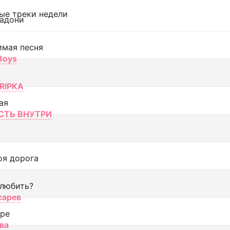
ые треки недели
адони
имая песня
 Boys
RIPKA
ая
ТЬ ВНУТРИ
оя дорога
 любить?
сарев
оре
ва