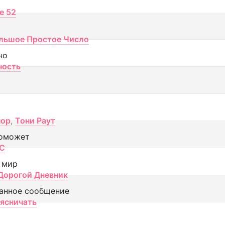
ce 52
льшое Простое Число
но
ность
пор
,
Тони Раут
оможет
МС
 мир
Дорогой Дневник
анное сообщение
аясничать