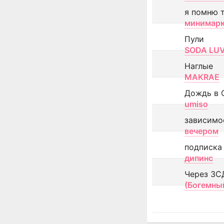
я помню 
минимар
Пули
SODA LU
Наглые
MAKRAE
Дождь в 
umiso
зависимо
вечером
подписка
дипинс
Через ЗС
(Богемны