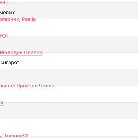
ILI
смелых
оперник
,
Paella
YOT
Молодой Платон
 сигарет
льшое Простое Число
ка
ь
,
TumaniYO