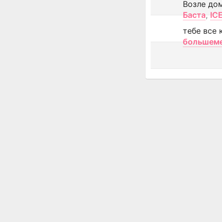
Возле до
Баста
,
IC
тебе все 
большем