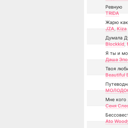
Ревную
TRIDA
Жарю как
JZA
,
Kiza
Думала Д
Blockkid
,
Я ты и м
Даша Эпо
Твоя люб
Beautiful
Путеводн
МОЛОДОС
Мне кого
Сеня Сле
Бессовес
Ato Wood