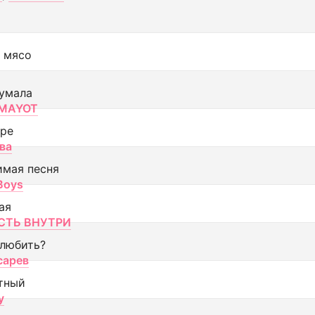
 мясо
умала
MAYOT
оре
ва
имая песня
 Boys
ая
ТЬ ВНУТРИ
 любить?
сарев
тный
y