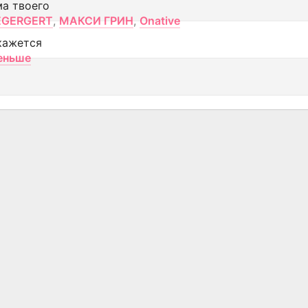
ма твоего
EGERGERT
,
МАКСИ ГРИН
,
Onative
кажется
еньше