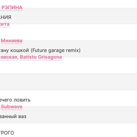
 РЭПИНА
АНИЯ
кита
Минаева
тану кошкой (Future garage remix)
евская
,
Batisto Grisagone
ечего ловить
Subwave
ванный ваз
ТРОГО