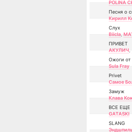
POLINA CH
Песня о 
Кирилл К
Слух
Biicla
,
MA
ПРИВЕТ
АКУЛИЧ
,
Ожоги от
Sula Fray
Privet
Самое Бо
Замуж
Клава Ко
ВСЕ ЕЩЕ
GATASKI
SLANG
Эндшпил