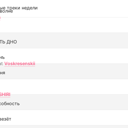
ые треки недели
 волне
а
ТЬ ДНО
чъ
at
Voskresenskii
еня
SHIRI
собность
везёт