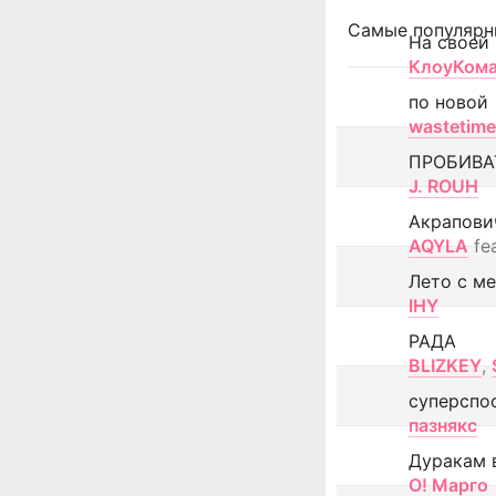
Самые популярн
На своей
КлоуКом
по новой
wastetime
ПРОБИВА
J. ROUH
Акрапови
AQYLA
fe
Лето с м
IHY
РАДА
BLIZKEY
,
суперспо
пазнякс
Дуракам 
О! Марго