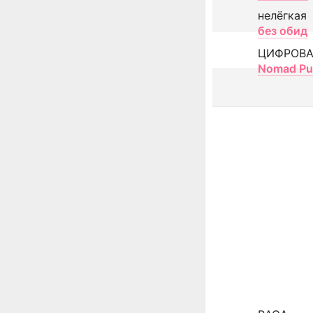
нелёгкая
без обид
ЦИФРОВА
Nomad Pu