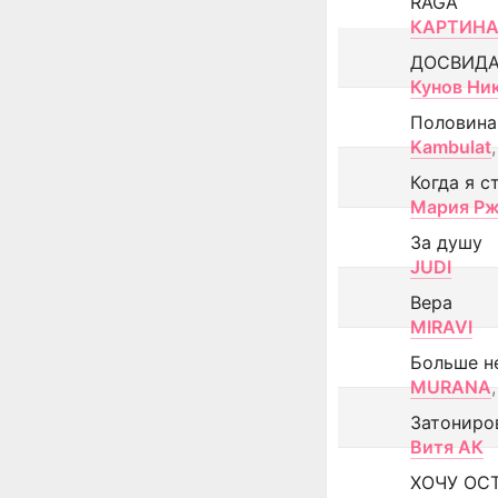
RAGA
КАРТИНА
ДОСВИД
Кунов Ни
Половина
Kambulat
,
Когда я с
Мария Рж
За душу
JUDI
Вера
MIRAVI
Больше н
MURANA
,
Затониро
Витя АК
ХОЧУ ОС