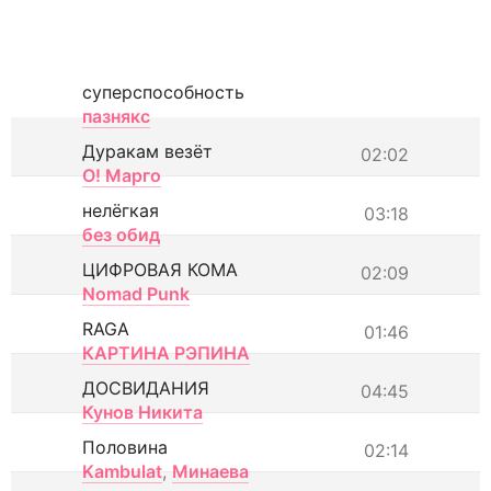
суперспособность
пазнякс
Дуракам везёт
02:02
О! Марго
нелёгкая
03:18
без обид
ЦИФРОВАЯ КОМА
02:09
Nomad Punk
RAGA
01:46
КАРТИНА РЭПИНА
ДОСВИДАНИЯ
04:45
Кунов Никита
Половина
02:14
Kambulat
,
Минаева