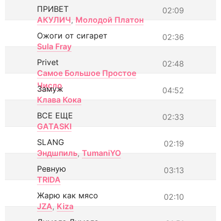
ПРИВЕТ
02:09
АКУЛИЧ
,
Молодой Платон
Ожоги от сигарет
02:36
Sula Fray
Privet
02:48
Самое Большое Простое
Число
Замуж
04:52
Клава Кока
ВСЕ ЕЩЕ
02:33
GATASKI
SLANG
02:19
Эндшпиль
,
TumaniYO
Ревную
03:13
TRIDA
Жарю как мясо
02:10
JZA
,
Kiza