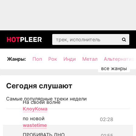
Жанры:
Поп
Рок
Инди
Метал
Альтернатив
Сегодня слушают
Самые популярные треки недели
На своей волне
КлоуКома
по новой
02:28
wastetime
ПРОБИВАТЬ ДНО
01:55