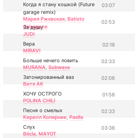
Когда я стану кошкой (Future
03:07
garage remix)
Мария Ржевская
,
Batisto
02:53
Grisagone
За душу
JUDI
Вера
02:18
MIRAVI
Больше нечего ловить
02:33
MURANA
,
Subwave
Затонированный ваз
02:06
Витя АК
ХОЧУ ОСТРОГО
01:58
POLINA CHILI
Песня о смелых
02:33
Кирилл Коперник
,
Paella
Слух
03:36
Biicla
,
MAYOT