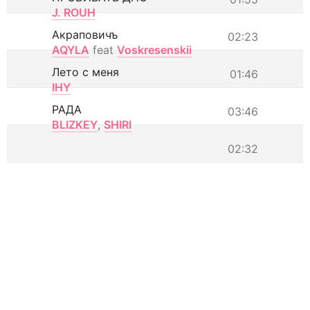
J. ROUH
Акраповичъ
02:23
AQYLA
feat
Voskresenskii
Лето с меня
01:46
IHY
РАДА
03:46
BLIZKEY
,
SHIRI
02:32