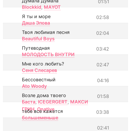
Думала Думала
01:51
Blockkid
,
MAYOT
Я ты и море
02:58
Даша Эпова
Твоя любимая песня
02:04
Beautiful Boys
Путеводная
03:42
МОЛОДОСТЬ ВНУТРИ
Мне кого любить?
02:47
Сеня Слесарев
Бессовестный
04:16
Ato Woody
Возле дома твоего
01:58
Баста
,
ICEGERGERT
,
МАКСИ
ГРИН
,
Onative
тебе все кажется
03:38
большеменьше
02:41