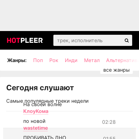
Жанры:
Поп
Рок
Инди
Метал
Альтернатив
Сегодня слушают
Самые популярные треки недели
На своей волне
КлоуКома
по новой
02:28
wastetime
ПРОБИВАТЬ ДНО
01:55