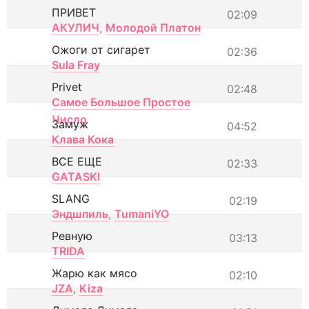
ПРИВЕТ
02:09
АКУЛИЧ
,
Молодой Платон
Ожоги от сигарет
02:36
Sula Fray
Privet
02:48
Самое Большое Простое
Число
Замуж
04:52
Клава Кока
ВСЕ ЕЩЕ
02:33
GATASKI
SLANG
02:19
Эндшпиль
,
TumaniYO
Ревную
03:13
TRIDA
Жарю как мясо
02:10
JZA
,
Kiza