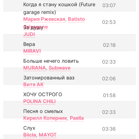
Когда я стану кошкой (Future
03:07
garage remix)
Мария Ржевская
,
Batisto
02:53
Grisagone
За душу
JUDI
Вера
02:18
MIRAVI
Больше нечего ловить
02:33
MURANA
,
Subwave
Затонированный ваз
02:06
Витя АК
ХОЧУ ОСТРОГО
01:58
POLINA CHILI
Песня о смелых
02:33
Кирилл Коперник
,
Paella
Слух
03:36
Biicla
,
MAYOT