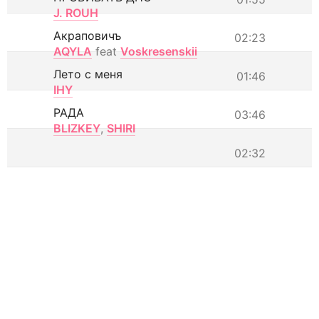
J. ROUH
Акраповичъ
02:23
AQYLA
feat
Voskresenskii
Лето с меня
01:46
IHY
РАДА
03:46
BLIZKEY
,
SHIRI
02:32