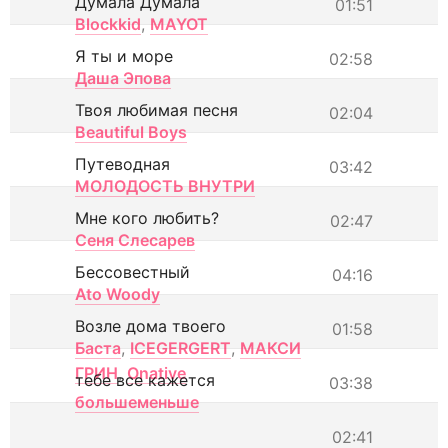
Думала Думала
01:51
Blockkid
,
MAYOT
Я ты и море
02:58
Даша Эпова
Твоя любимая песня
02:04
Beautiful Boys
Путеводная
03:42
МОЛОДОСТЬ ВНУТРИ
Мне кого любить?
02:47
Сеня Слесарев
Бессовестный
04:16
Ato Woody
Возле дома твоего
01:58
Баста
,
ICEGERGERT
,
МАКСИ
ГРИН
,
Onative
тебе все кажется
03:38
большеменьше
02:41