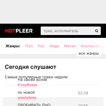
Жанры:
Поп
Рок
Инди
Метал
Альтернатив
Сегодня слушают
Самые популярные треки недели
На своей волне
КлоуКома
по новой
02:28
wastetime
ПРОБИВАТЬ ДНО
01:55