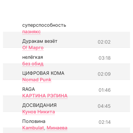
суперспособность
пазнякс
Дуракам везёт
02:02
О! Марго
нелёгкая
03:18
без обид
ЦИФРОВАЯ КОМА
02:09
Nomad Punk
RAGA
01:46
КАРТИНА РЭПИНА
ДОСВИДАНИЯ
04:45
Кунов Никита
Половина
02:14
Kambulat
,
Минаева