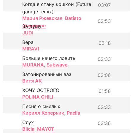
Когда я стану кошкой (Future
03:07
garage remix)
Мария Ржевская
,
Batisto
02:53
Grisagone
За душу
JUDI
Вера
02:18
MIRAVI
Больше нечего ловить
02:33
MURANA
,
Subwave
Затонированный ваз
02:06
Витя АК
ХОЧУ ОСТРОГО
01:58
POLINA CHILI
Песня о смелых
02:33
Кирилл Коперник
,
Paella
Слух
03:36
Biicla
,
MAYOT