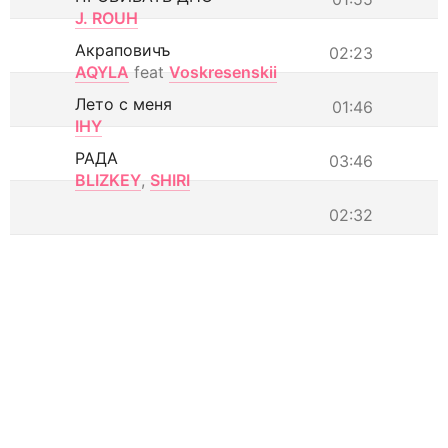
J. ROUH
Акраповичъ
02:23
AQYLA
feat
Voskresenskii
Лето с меня
01:46
IHY
РАДА
03:46
BLIZKEY
,
SHIRI
02:32