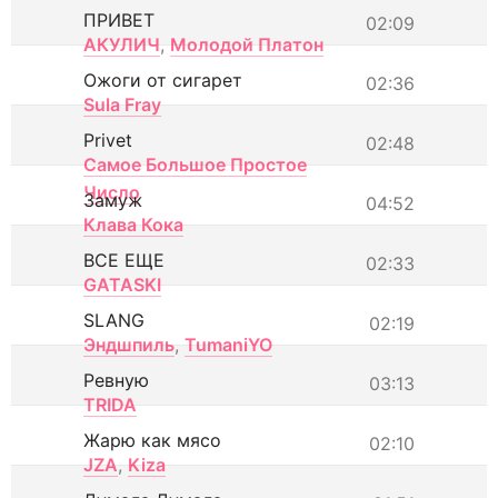
ПРИВЕТ
02:09
АКУЛИЧ
,
Молодой Платон
Ожоги от сигарет
02:36
Sula Fray
Privet
02:48
Самое Большое Простое
Число
Замуж
04:52
Клава Кока
ВСЕ ЕЩЕ
02:33
GATASKI
SLANG
02:19
Эндшпиль
,
TumaniYO
Ревную
03:13
TRIDA
Жарю как мясо
02:10
JZA
,
Kiza