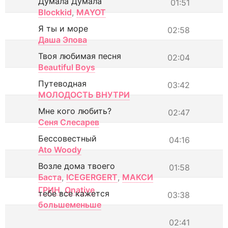
Думала Думала
01:51
Blockkid
,
MAYOT
Я ты и море
02:58
Даша Эпова
Твоя любимая песня
02:04
Beautiful Boys
Путеводная
03:42
МОЛОДОСТЬ ВНУТРИ
Мне кого любить?
02:47
Сеня Слесарев
Бессовестный
04:16
Ato Woody
Возле дома твоего
01:58
Баста
,
ICEGERGERT
,
МАКСИ
ГРИН
,
Onative
тебе все кажется
03:38
большеменьше
02:41