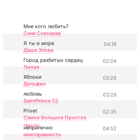
Мне кого любить?
Сеня Слесарев
Я ты и море
04:16
Даша Эпова
Город разбитых сердец
02:04
Лилая
Яблоки
03:26
Дельфин
любовь
03:28
SaintPrince 52
Privet
02:35
Самое Большое Простое
Число
неприлично
04:52
неисправность