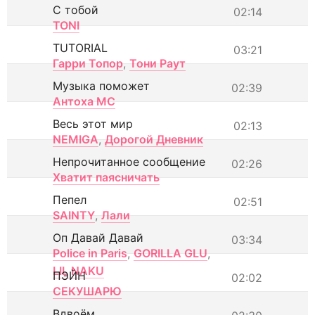
С тобой
02:14
TONI
TUTORIAL
03:21
Гарри Топор
,
Тони Раут
Музыка поможет
02:39
Антоха МС
Весь этот мир
02:13
NEMIGA
,
Дорогой Дневник
Непрочитанное сообщение
02:26
Хватит паясничать
Пепел
02:51
SAINTY
,
Лали
Оп Давай Давай
03:34
Police in Paris
,
GORILLA GLU
,
LIL NAKU
ПЭЙН
02:02
СЕКУШАРЮ
Вдвоём