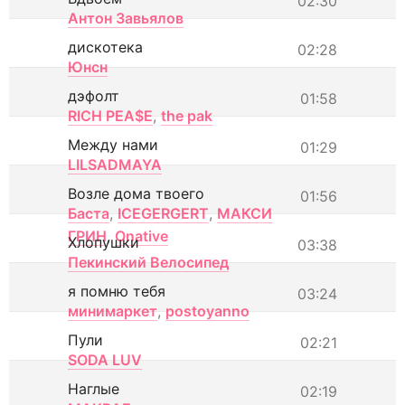
02:30
Антон Завьялов
дискотека
02:28
Юнсн
дэфолт
01:58
RICH PEA$E
,
the pak
Между нами
01:29
LILSADMAYA
Возле дома твоего
01:56
Баста
,
ICEGERGERT
,
МАКСИ
ГРИН
,
Onative
Хлопушки
03:38
Пекинский Велосипед
я помню тебя
03:24
минимаркет
,
postoyanno
Пули
02:21
SODA LUV
Наглые
02:19