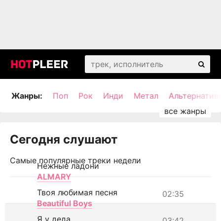
Жанры:
Поп
Рок
Инди
Метал
Альтернатив
Сегодня слушают
Самые популярные треки недели
Нежные ладони
ALMARY
Твоя любимая песня
02:35
Beautiful Boys
Я у деда
03:42