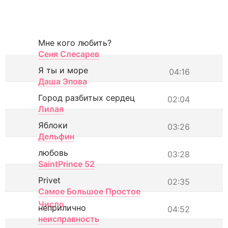
Мне кого любить?
Сеня Слесарев
Я ты и море
04:16
Даша Эпова
Город разбитых сердец
02:04
Лилая
Яблоки
03:26
Дельфин
любовь
03:28
SaintPrince 52
Privet
02:35
Самое Большое Простое
Число
неприлично
04:52
неисправность