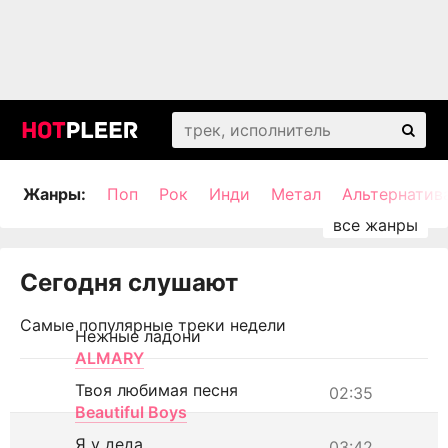
Жанры:
Поп
Рок
Инди
Метал
Альтернатив
Сегодня слушают
Самые популярные треки недели
Нежные ладони
ALMARY
Твоя любимая песня
02:35
Beautiful Boys
Я у деда
03:42