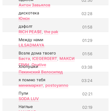
02:30
Антон Завьялов
дискотека
02:28
Юнсн
дэфолт
01:58
RICH PEA$E
,
the pak
Между нами
01:29
LILSADMAYA
Возле дома твоего
01:56
Баста
,
ICEGERGERT
,
МАКСИ
ГРИН
,
Onative
Хлопушки
03:38
Пекинский Велосипед
я помню тебя
03:24
минимаркет
,
postoyanno
Пули
02:21
SODA LUV
Наглые
02:19