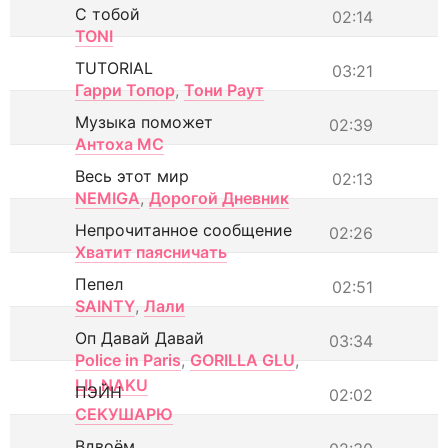
С тобой
02:14
TONI
TUTORIAL
03:21
Гарри Топор
,
Тони Раут
Музыка поможет
02:39
Антоха МС
Весь этот мир
02:13
NEMIGA
,
Дорогой Дневник
Непрочитанное сообщение
02:26
Хватит паясничать
Пепел
02:51
SAINTY
,
Лали
Оп Давай Давай
03:34
Police in Paris
,
GORILLA GLU
,
LIL NAKU
ПЭЙН
02:02
СЕКУШАРЮ
Вдвоём