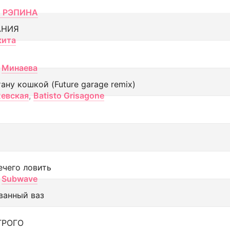
 РЭПИНА
АНИЯ
кита
Минаева
тану кошкой (Future garage remix)
евская
,
Batisto Grisagone
ечего ловить
Subwave
ванный ваз
ТРОГО