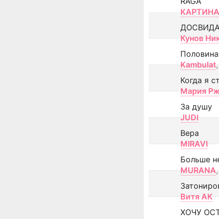
RAGA
КАРТИНА
ДОСВИД
Кунов Ни
Половина
Kambulat
,
Когда я с
Мария Рж
За душу
JUDI
Вера
MIRAVI
Больше н
MURANA
,
Затониро
Витя АК
ХОЧУ ОС