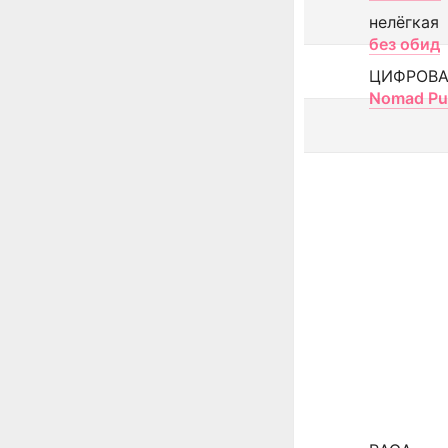
нелёгкая
без обид
ЦИФРОВА
Nomad Pu