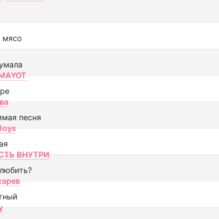
 мясо
умала
MAYOT
оре
ва
имая песня
 Boys
ая
ТЬ ВНУТРИ
 любить?
сарев
тный
y