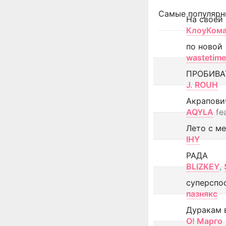
Самые популярн
На своей
КлоуКом
по новой
wastetime
ПРОБИВА
J. ROUH
Акрапови
AQYLA
fe
Лето с м
IHY
РАДА
BLIZKEY
,
суперспо
пазнякс
Дуракам 
О! Марго