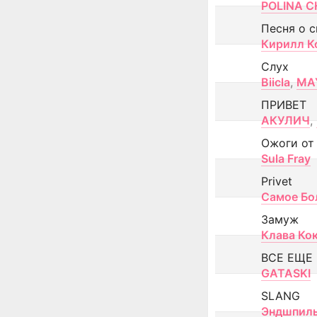
POLINA CH
Песня о 
Кирилл К
Слух
Biicla
,
MA
ПРИВЕТ
АКУЛИЧ
,
Ожоги от
Sula Fray
Privet
Самое Бо
Замуж
Клава Ко
ВСЕ ЕЩЕ
GATASKI
SLANG
Эндшпил