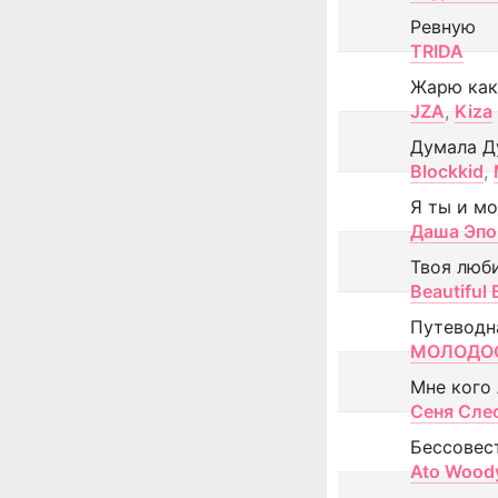
Ревную
TRIDA
Жарю как
JZA
,
Kiza
Думала Д
Blockkid
,
Я ты и м
Даша Эпо
Твоя люб
Beautiful
Путеводн
МОЛОДОС
Мне кого
Сеня Сле
Бессовес
Ato Wood