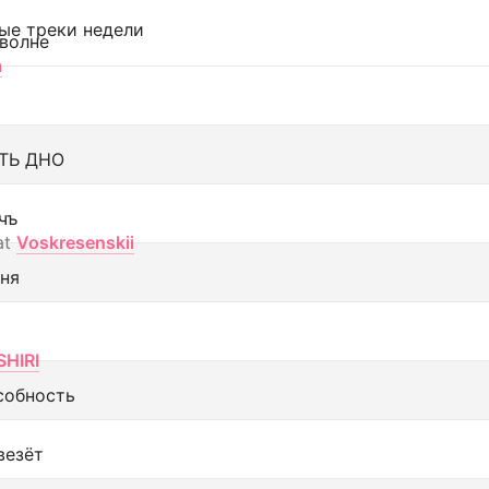
ые треки недели
 волне
а
ТЬ ДНО
чъ
at
Voskresenskii
еня
SHIRI
собность
везёт