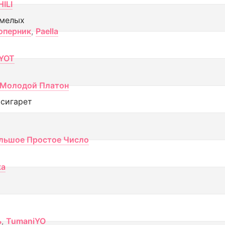
ILI
смелых
оперник
,
Paella
YOT
Молодой Платон
 сигарет
льшое Простое Число
ка
ь
,
TumaniYO