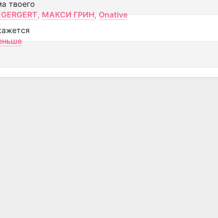
ма твоего
EGERGERT
,
МАКСИ ГРИН
,
Onative
кажется
еньше