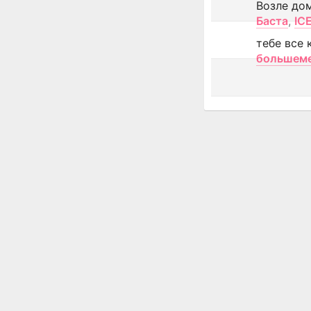
Возле до
Баста
,
IC
тебе все 
большем