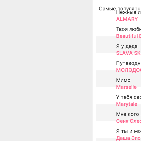
Самые популярн
Нежные л
ALMARY
Твоя люб
Beautiful
Я у деда
SLAVA SK
Путеводн
МОЛОДОС
Мимо
Marselle
У тебя св
Marytale
Мне кого
Сеня Сле
Я ты и м
Даша Эпо