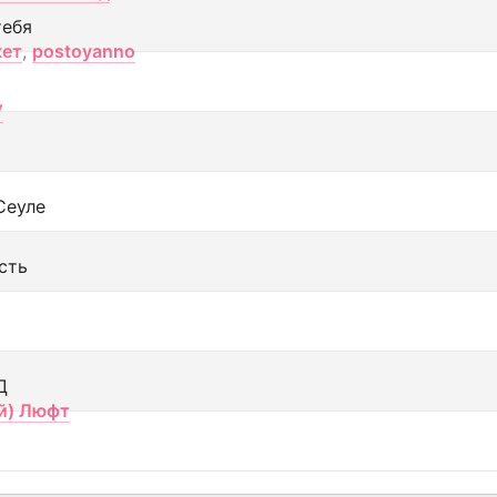
тебя
кет
,
postoyanno
V
Сеуле
сть
Д
й) Люфт