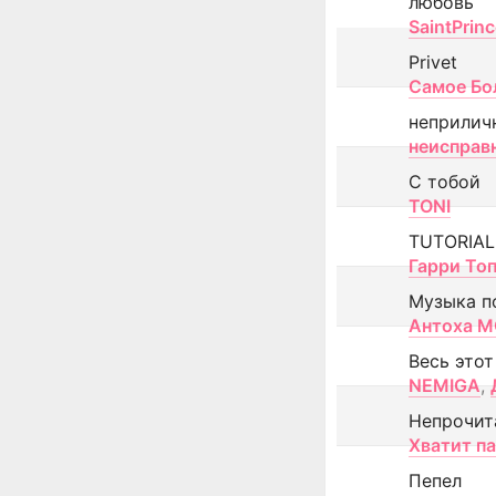
любовь
SaintPrin
Privet
Самое Бо
неприлич
неисправ
С тобой
TONI
TUTORIAL
Гарри То
Музыка п
Антоха 
Весь этот
NEMIGA
,
Непрочит
Хватит п
Пепел