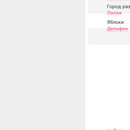
Город ра
Лилая
Яблоки
Дельфин