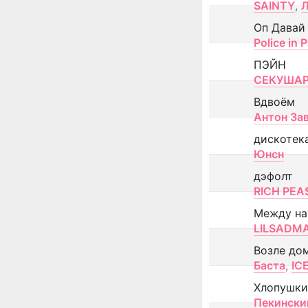
SAINTY
,
Оп Давай
Police in P
ПЭЙН
СЕКУША
Вдвоём
Антон За
дискотек
Юнсн
дэфолт
RICH PEA
Между н
LILSADM
Возле до
Баста
,
IC
Хлопушки
Пекински