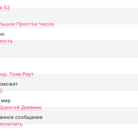
ce 52
льшое Простое Число
но
ность
пор
,
Тони Раут
оможет
МС
 мир
Дорогой Дневник
анное сообщение
аясничать