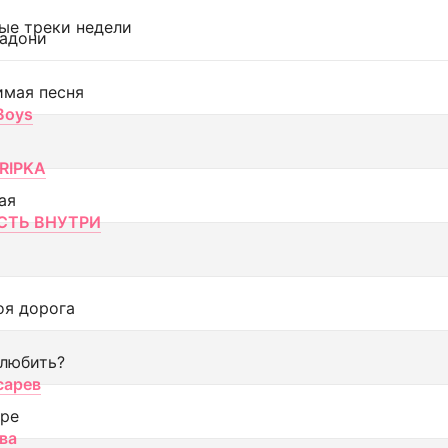
ые треки недели
адони
имая песня
 Boys
RIPKA
ая
ТЬ ВНУТРИ
оя дорога
 любить?
сарев
оре
ва