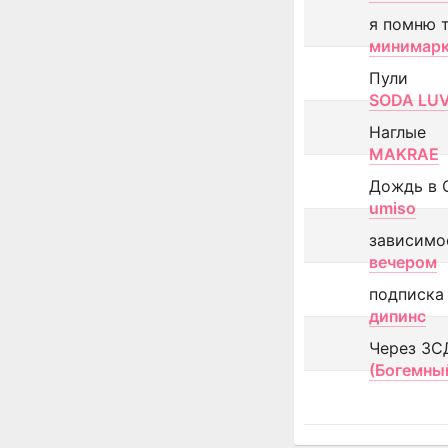
я помню 
минимар
Пули
SODA LU
Наглые
MAKRAE
Дождь в 
umiso
зависимо
вечером
подписка
дипинс
Через ЗС
(Богемны