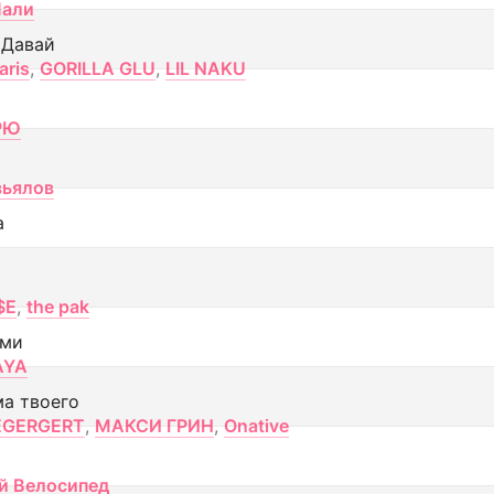
Лали
 Давай
aris
,
GORILLA GLU
,
LIL NAKU
РЮ
вьялов
а
$E
,
the pak
ами
AYA
ма твоего
EGERGERT
,
МАКСИ ГРИН
,
Onative
й Велосипед