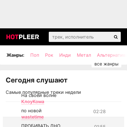
Жанры:
Поп
Рок
Инди
Метал
Альтернатив
Сегодня слушают
Самые популярные треки недели
На своей волне
КлоуКома
по новой
02:28
wastetime
ПРОБИВАТЬ ДНО
01:55