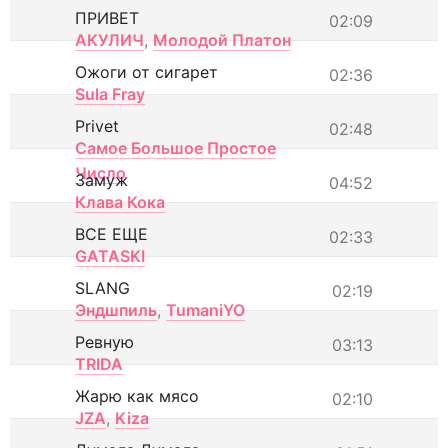
ПРИВЕТ
02:09
АКУЛИЧ
,
Молодой Платон
Ожоги от сигарет
02:36
Sula Fray
Privet
02:48
Самое Большое Простое
Число
Замуж
04:52
Клава Кока
ВСЕ ЕЩЕ
02:33
GATASKI
SLANG
02:19
Эндшпиль
,
TumaniYO
Ревную
03:13
TRIDA
Жарю как мясо
02:10
JZA
,
Kiza