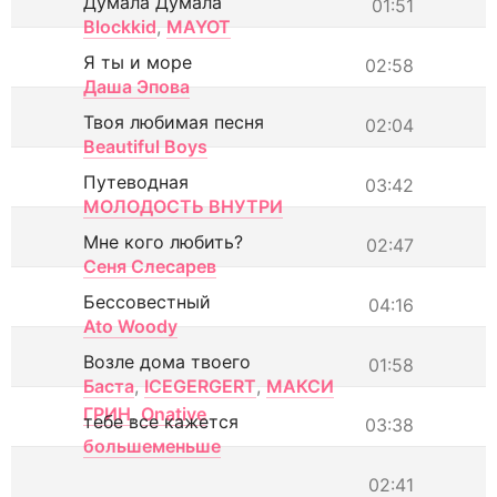
Думала Думала
01:51
Blockkid
,
MAYOT
Я ты и море
02:58
Даша Эпова
Твоя любимая песня
02:04
Beautiful Boys
Путеводная
03:42
МОЛОДОСТЬ ВНУТРИ
Мне кого любить?
02:47
Сеня Слесарев
Бессовестный
04:16
Ato Woody
Возле дома твоего
01:58
Баста
,
ICEGERGERT
,
МАКСИ
ГРИН
,
Onative
тебе все кажется
03:38
большеменьше
02:41