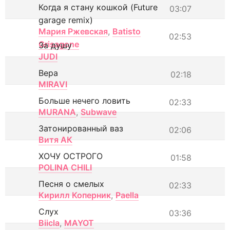
Когда я стану кошкой (Future
03:07
garage remix)
Мария Ржевская
,
Batisto
02:53
Grisagone
За душу
JUDI
Вера
02:18
MIRAVI
Больше нечего ловить
02:33
MURANA
,
Subwave
Затонированный ваз
02:06
Витя АК
ХОЧУ ОСТРОГО
01:58
POLINA CHILI
Песня о смелых
02:33
Кирилл Коперник
,
Paella
Слух
03:36
Biicla
,
MAYOT