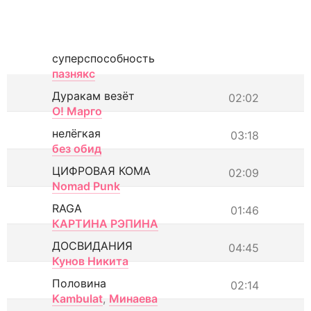
суперспособность
пазнякс
Дуракам везёт
02:02
О! Марго
нелёгкая
03:18
без обид
ЦИФРОВАЯ КОМА
02:09
Nomad Punk
RAGA
01:46
КАРТИНА РЭПИНА
ДОСВИДАНИЯ
04:45
Кунов Никита
Половина
02:14
Kambulat
,
Минаева