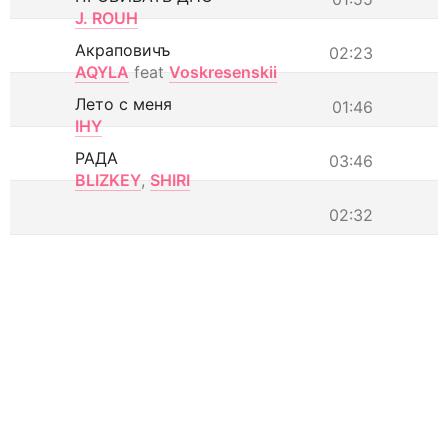
J. ROUH
Акраповичъ
02:23
AQYLA
feat
Voskresenskii
Лето с меня
01:46
IHY
РАДА
03:46
BLIZKEY
,
SHIRI
02:32