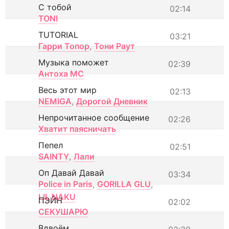
С тобой
02:14
TONI
TUTORIAL
03:21
Гарри Топор
,
Тони Раут
Музыка поможет
02:39
Антоха МС
Весь этот мир
02:13
NEMIGA
,
Дорогой Дневник
Непрочитанное сообщение
02:26
Хватит паясничать
Пепел
02:51
SAINTY
,
Лали
Оп Давай Давай
03:34
Police in Paris
,
GORILLA GLU
,
LIL NAKU
ПЭЙН
02:02
СЕКУШАРЮ
Вдвоём