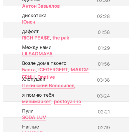
02:30
Антон Завьялов
дискотека
02:28
Юнсн
дэфолт
01:58
RICH PEA$E
,
the pak
Между нами
01:29
LILSADMAYA
Возле дома твоего
01:56
Баста
,
ICEGERGERT
,
МАКСИ
ГРИН
,
Onative
Хлопушки
03:38
Пекинский Велосипед
я помню тебя
03:24
минимаркет
,
postoyanno
Пули
02:21
SODA LUV
Наглые
02:19