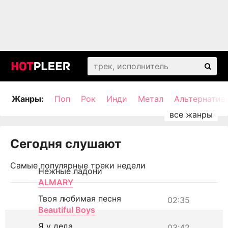
Жанры:
Поп
Рок
Инди
Метал
Альтернатив
Сегодня слушают
Самые популярные треки недели
Нежные ладони
ALMARY
Твоя любимая песня
02:35
Beautiful Boys
Я у деда
03:42