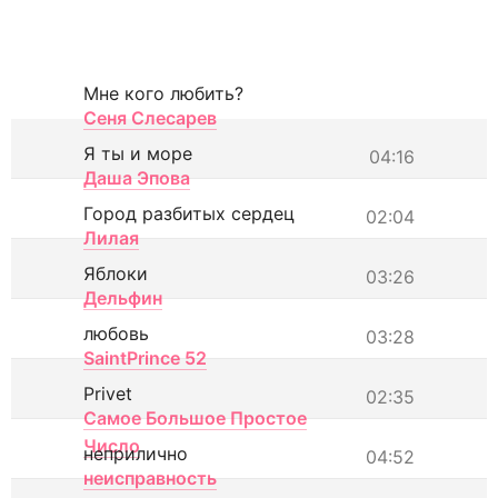
Мне кого любить?
Сеня Слесарев
Я ты и море
04:16
Даша Эпова
Город разбитых сердец
02:04
Лилая
Яблоки
03:26
Дельфин
любовь
03:28
SaintPrince 52
Privet
02:35
Самое Большое Простое
Число
неприлично
04:52
неисправность