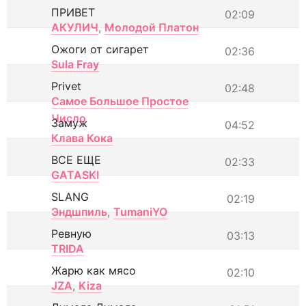
ПРИВЕТ
02:09
АКУЛИЧ
,
Молодой Платон
Ожоги от сигарет
02:36
Sula Fray
Privet
02:48
Самое Большое Простое
Число
Замуж
04:52
Клава Кока
ВСЕ ЕЩЕ
02:33
GATASKI
SLANG
02:19
Эндшпиль
,
TumaniYO
Ревную
03:13
TRIDA
Жарю как мясо
02:10
JZA
,
Kiza