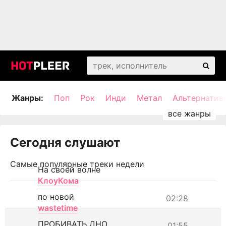
Жанры:
Поп
Рок
Инди
Метал
Альтернатив
Сегодня слушают
Самые популярные треки недели
На своей волне
КлоуКома
по новой
02:28
wastetime
ПРОБИВАТЬ ДНО
01:55