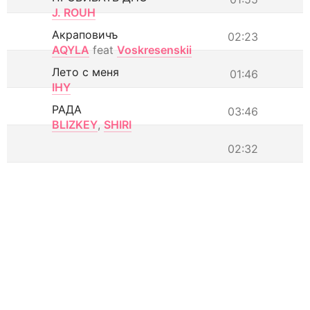
J. ROUH
Акраповичъ
02:23
AQYLA
feat
Voskresenskii
Лето с меня
01:46
IHY
РАДА
03:46
BLIZKEY
,
SHIRI
02:32