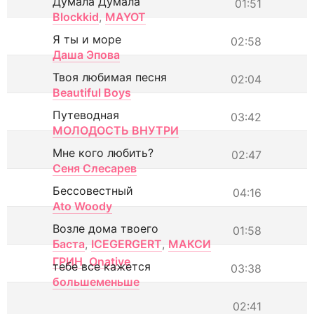
Думала Думала
01:51
Blockkid
,
MAYOT
Я ты и море
02:58
Даша Эпова
Твоя любимая песня
02:04
Beautiful Boys
Путеводная
03:42
МОЛОДОСТЬ ВНУТРИ
Мне кого любить?
02:47
Сеня Слесарев
Бессовестный
04:16
Ato Woody
Возле дома твоего
01:58
Баста
,
ICEGERGERT
,
МАКСИ
ГРИН
,
Onative
тебе все кажется
03:38
большеменьше
02:41