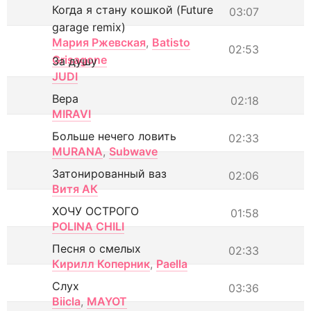
Когда я стану кошкой (Future
03:07
garage remix)
Мария Ржевская
,
Batisto
02:53
Grisagone
За душу
JUDI
Вера
02:18
MIRAVI
Больше нечего ловить
02:33
MURANA
,
Subwave
Затонированный ваз
02:06
Витя АК
ХОЧУ ОСТРОГО
01:58
POLINA CHILI
Песня о смелых
02:33
Кирилл Коперник
,
Paella
Слух
03:36
Biicla
,
MAYOT