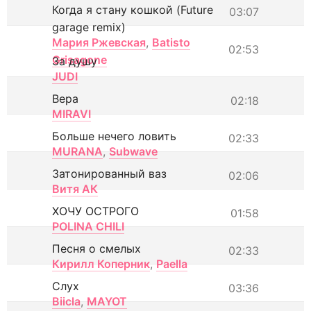
Когда я стану кошкой (Future
03:07
garage remix)
Мария Ржевская
,
Batisto
02:53
Grisagone
За душу
JUDI
Вера
02:18
MIRAVI
Больше нечего ловить
02:33
MURANA
,
Subwave
Затонированный ваз
02:06
Витя АК
ХОЧУ ОСТРОГО
01:58
POLINA CHILI
Песня о смелых
02:33
Кирилл Коперник
,
Paella
Слух
03:36
Biicla
,
MAYOT