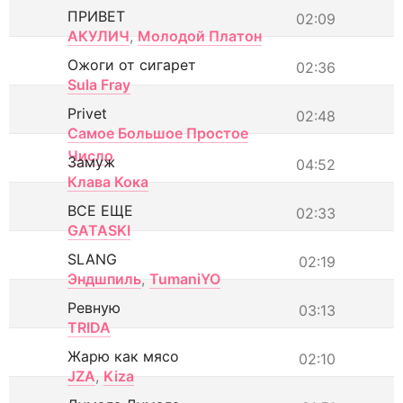
ПРИВЕТ
02:09
АКУЛИЧ
,
Молодой Платон
Ожоги от сигарет
02:36
Sula Fray
Privet
02:48
Самое Большое Простое
Число
Замуж
04:52
Клава Кока
ВСЕ ЕЩЕ
02:33
GATASKI
SLANG
02:19
Эндшпиль
,
TumaniYO
Ревную
03:13
TRIDA
Жарю как мясо
02:10
JZA
,
Kiza