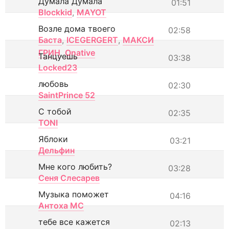
Думала Думала
01:51
Blockkid
,
MAYOT
Возле дома твоего
02:58
Баста
,
ICEGERGERT
,
МАКСИ
ГРИН
,
Onative
Танцуешь
03:38
Locked23
любовь
02:30
SaintPrince 52
С тобой
02:35
TONI
Яблоки
03:21
Дельфин
Мне кого любить?
03:28
Сеня Слесарев
Музыка поможет
04:16
Антоха МС
тебе все кажется
02:13