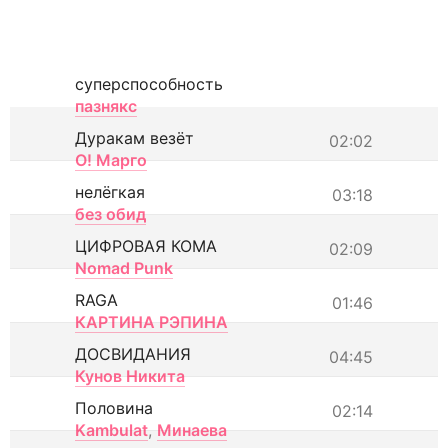
суперспособность
пазнякс
Дуракам везёт
02:02
О! Марго
нелёгкая
03:18
без обид
ЦИФРОВАЯ КОМА
02:09
Nomad Punk
RAGA
01:46
КАРТИНА РЭПИНА
ДОСВИДАНИЯ
04:45
Кунов Никита
Половина
02:14
Kambulat
,
Минаева