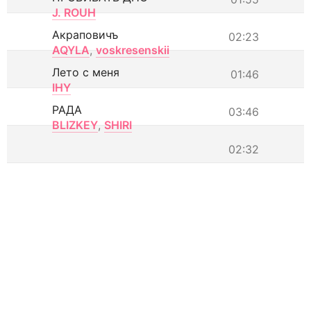
J. ROUH
Акраповичъ
02:23
AQYLA
,
voskresenskii
Лето с меня
01:46
IHY
РАДА
03:46
BLIZKEY
,
SHIRI
02:32