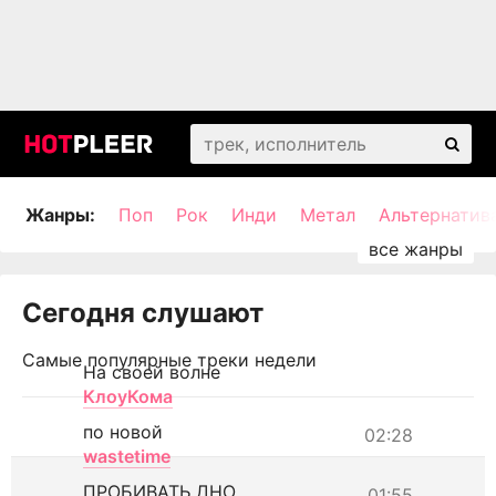
Жанры:
Поп
Рок
Инди
Метал
Альтернатив
Сегодня слушают
Самые популярные треки недели
На своей волне
КлоуКома
по новой
02:28
wastetime
ПРОБИВАТЬ ДНО
01:55