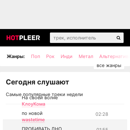
Жанры:
Поп
Рок
Инди
Метал
Альтернатив
Сегодня слушают
Самые популярные треки недели
На своей волне
КлоуКома
по новой
02:28
wastetime
ПРОБИВАТЬ ДНО
01:55