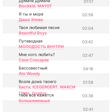
Думала Думала
01:51
Blockkid
,
MAYOT
Я ты и море
02:58
Даша Эпова
Твоя любимая песня
02:04
Beautiful Boys
Путеводная
03:42
МОЛОДОСТЬ ВНУТРИ
Мне кого любить?
02:47
Сеня Слесарев
Бессовестный
04:16
Ato Woody
Возле дома твоего
01:58
Баста
,
ICEGERGERT
,
МАКСИ
ГРИН
,
Onative
тебе все кажется
03:38
большеменьше
02:41