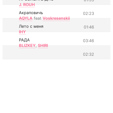
J. ROUH
Акраповичъ
02:23
AQYLA
feat
Voskresenskii
Лето с меня
01:46
IHY
РАДА
03:46
BLIZKEY
,
SHIRI
02:32