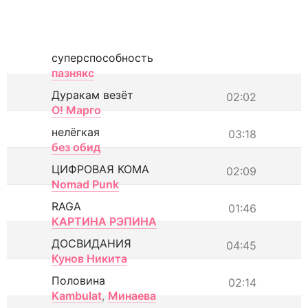
суперспособность
пазнякс
Дуракам везёт
02:02
О! Марго
нелёгкая
03:18
без обид
ЦИФРОВАЯ КОМА
02:09
Nomad Punk
RAGA
01:46
КАРТИНА РЭПИНА
ДОСВИДАНИЯ
04:45
Кунов Никита
Половина
02:14
Kambulat
,
Минаева