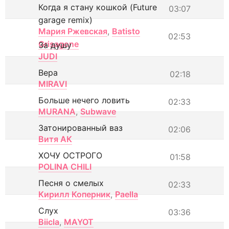
Когда я стану кошкой (Future
03:07
garage remix)
Мария Ржевская
,
Batisto
02:53
Grisagone
За душу
JUDI
Вера
02:18
MIRAVI
Больше нечего ловить
02:33
MURANA
,
Subwave
Затонированный ваз
02:06
Витя АК
ХОЧУ ОСТРОГО
01:58
POLINA CHILI
Песня о смелых
02:33
Кирилл Коперник
,
Paella
Слух
03:36
Biicla
,
MAYOT