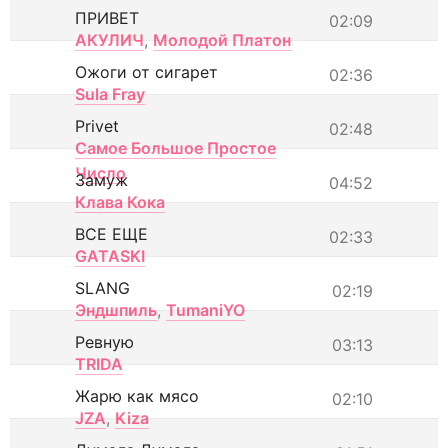
ПРИВЕТ
02:09
АКУЛИЧ
,
Молодой Платон
Ожоги от сигарет
02:36
Sula Fray
Privet
02:48
Самое Большое Простое
Число
Замуж
04:52
Клава Кока
ВСЕ ЕЩЕ
02:33
GATASKI
SLANG
02:19
Эндшпиль
,
TumaniYO
Ревную
03:13
TRIDA
Жарю как мясо
02:10
JZA
,
Kiza