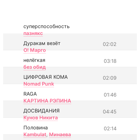
суперспособность
пазнякс
Дуракам везёт
02:02
О! Марго
нелёгкая
03:18
без обид
ЦИФРОВАЯ КОМА
02:09
Nomad Punk
RAGA
01:46
КАРТИНА РЭПИНА
ДОСВИДАНИЯ
04:45
Кунов Никита
Половина
02:14
Kambulat
,
Минаева