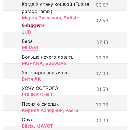
Когда я стану кошкой (Future
03:07
garage remix)
Мария Ржевская
,
Batisto
02:53
Grisagone
За душу
JUDI
Вера
02:18
MIRAVI
Больше нечего ловить
02:33
MURANA
,
Subwave
Затонированный ваз
02:06
Витя АК
ХОЧУ ОСТРОГО
01:58
POLINA CHILI
Песня о смелых
02:33
Кирилл Коперник
,
Paella
Слух
03:36
Biicla
,
MAYOT