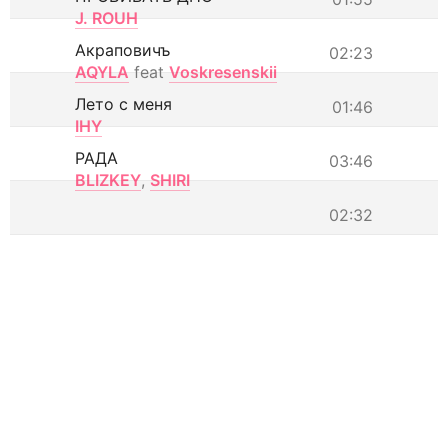
J. ROUH
Акраповичъ
02:23
AQYLA
feat
Voskresenskii
Лето с меня
01:46
IHY
РАДА
03:46
BLIZKEY
,
SHIRI
02:32