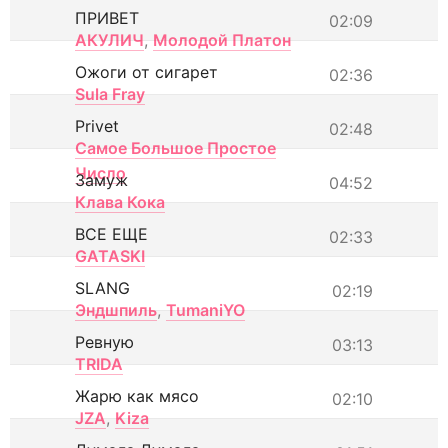
ПРИВЕТ
02:09
АКУЛИЧ
,
Молодой Платон
Ожоги от сигарет
02:36
Sula Fray
Privet
02:48
Самое Большое Простое
Число
Замуж
04:52
Клава Кока
ВСЕ ЕЩЕ
02:33
GATASKI
SLANG
02:19
Эндшпиль
,
TumaniYO
Ревную
03:13
TRIDA
Жарю как мясо
02:10
JZA
,
Kiza