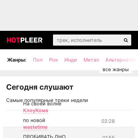
Жанры:
Поп
Рок
Инди
Метал
Альтернатив
Сегодня слушают
Самые популярные треки недели
На своей волне
КлоуКома
по новой
02:28
wastetime
ПРОБИВАТЬ ДНО
01:55