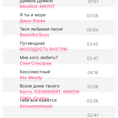
Думала Думала
01:51
Blockkid
,
MAYOT
Я ты и море
02:58
Даша Эпова
Твоя любимая песня
02:04
Beautiful Boys
Путеводная
03:42
МОЛОДОСТЬ ВНУТРИ
Мне кого любить?
02:47
Сеня Слесарев
Бессовестный
04:16
Ato Woody
Возле дома твоего
01:58
Баста
,
ICEGERGERT
,
МАКСИ
ГРИН
,
Onative
тебе все кажется
03:38
большеменьше
02:41