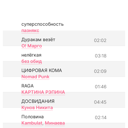
суперспособность
пазнякс
Дуракам везёт
02:02
О! Марго
нелёгкая
03:18
без обид
ЦИФРОВАЯ КОМА
02:09
Nomad Punk
RAGA
01:46
КАРТИНА РЭПИНА
ДОСВИДАНИЯ
04:45
Кунов Никита
Половина
02:14
Kambulat
,
Минаева