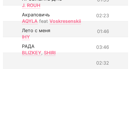
J. ROUH
Акраповичъ
02:23
AQYLA
feat
Voskresenskii
Лето с меня
01:46
IHY
РАДА
03:46
BLIZKEY
,
SHIRI
02:32