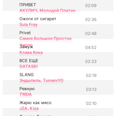
ПРИВЕТ
02:09
АКУЛИЧ
,
Молодой Платон
Ожоги от сигарет
02:36
Sula Fray
Privet
02:48
Самое Большое Простое
Число
Замуж
04:52
Клава Кока
ВСЕ ЕЩЕ
02:33
GATASKI
SLANG
02:19
Эндшпиль
,
TumaniYO
Ревную
03:13
TRIDA
Жарю как мясо
02:10
JZA
,
Kiza