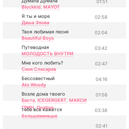
Думала Думала
01:51
Blockkid
,
MAYOT
Я ты и море
02:58
Даша Эпова
Твоя любимая песня
02:04
Beautiful Boys
Путеводная
03:42
МОЛОДОСТЬ ВНУТРИ
Мне кого любить?
02:47
Сеня Слесарев
Бессовестный
04:16
Ato Woody
Возле дома твоего
01:58
Баста
,
ICEGERGERT
,
МАКСИ
ГРИН
,
Onative
тебе все кажется
03:38
большеменьше
02:41