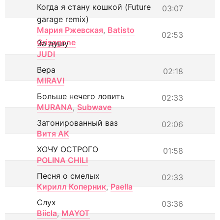
Когда я стану кошкой (Future
03:07
garage remix)
Мария Ржевская
,
Batisto
02:53
Grisagone
За душу
JUDI
Вера
02:18
MIRAVI
Больше нечего ловить
02:33
MURANA
,
Subwave
Затонированный ваз
02:06
Витя АК
ХОЧУ ОСТРОГО
01:58
POLINA CHILI
Песня о смелых
02:33
Кирилл Коперник
,
Paella
Слух
03:36
Biicla
,
MAYOT