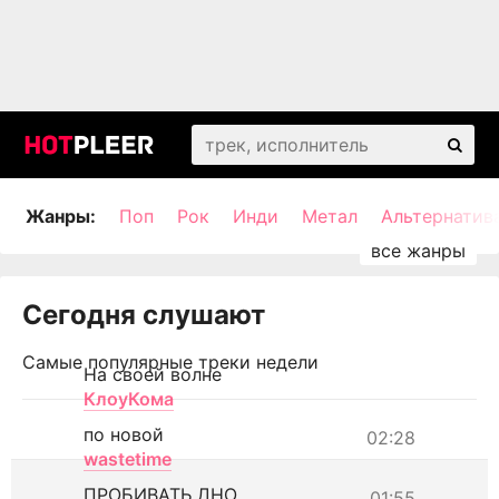
Жанры:
Поп
Рок
Инди
Метал
Альтернатив
Сегодня слушают
Самые популярные треки недели
На своей волне
КлоуКома
по новой
02:28
wastetime
ПРОБИВАТЬ ДНО
01:55