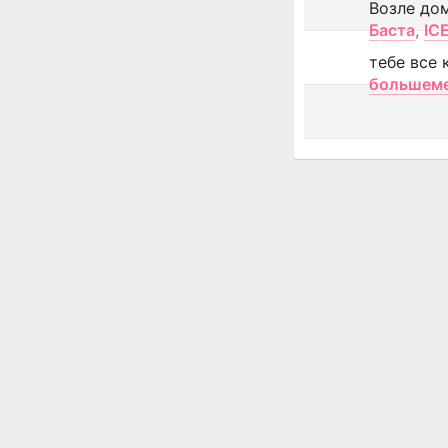
Возле до
Баста
,
IC
тебе все 
большем