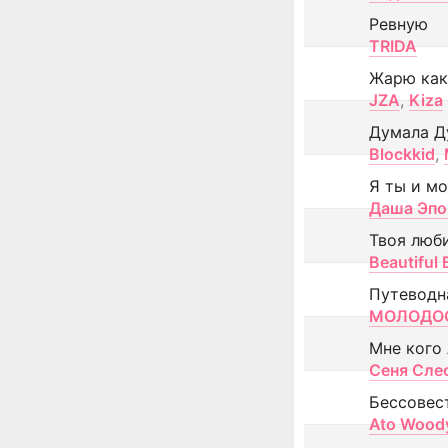
Ревную
TRIDA
Жарю как
JZA
,
Kiza
Думала Д
Blockkid
,
Я ты и м
Даша Эпо
Твоя люб
Beautiful
Путеводн
МОЛОДОС
Мне кого
Сеня Сле
Бессовес
Ato Wood