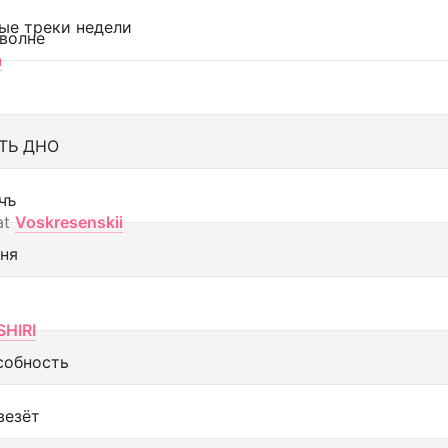
ые треки недели
 волне
а
ТЬ ДНО
чъ
at
Voskresenskii
еня
SHIRI
собность
везёт