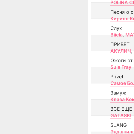
POLINA CH
Песня о 
Кирилл К
Слух
Biicla
,
MA
ПРИВЕТ
АКУЛИЧ
,
Ожоги от
Sula Fray
Privet
Самое Бо
Замуж
Клава Ко
ВСЕ ЕЩЕ
GATASKI
SLANG
Эндшпил