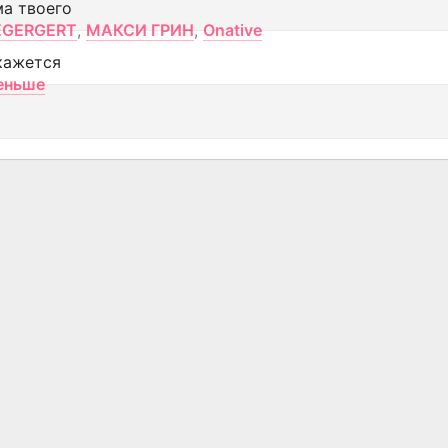
ма твоего
EGERGERT
,
МАКСИ ГРИН
,
Onative
кажется
еньше