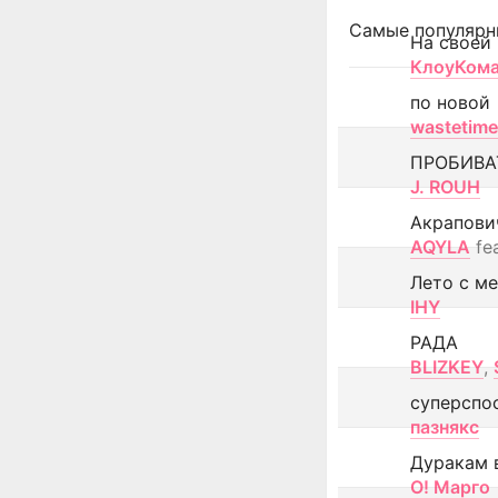
Самые популярн
На своей
КлоуКом
по новой
wastetime
ПРОБИВА
J. ROUH
Акрапови
AQYLA
fe
Лето с м
IHY
РАДА
BLIZKEY
,
суперспо
пазнякс
Дуракам 
О! Марго