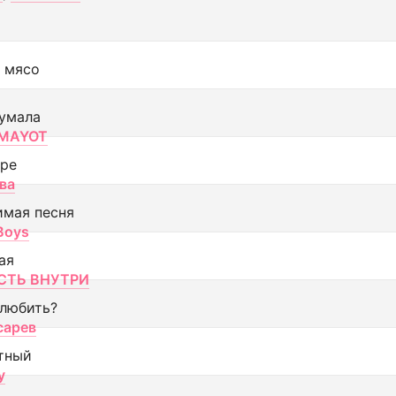
 мясо
умала
MAYOT
оре
ва
имая песня
 Boys
ая
ТЬ ВНУТРИ
 любить?
сарев
тный
y