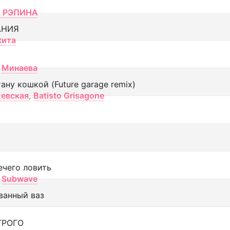
 РЭПИНА
АНИЯ
кита
Минаева
тану кошкой (Future garage remix)
евская
,
Batisto Grisagone
ечего ловить
Subwave
ванный ваз
ТРОГО