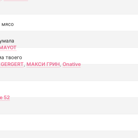
 мясо
умала
MAYOT
ма твоего
EGERGERT
,
МАКСИ ГРИН
,
Onative
ce 52