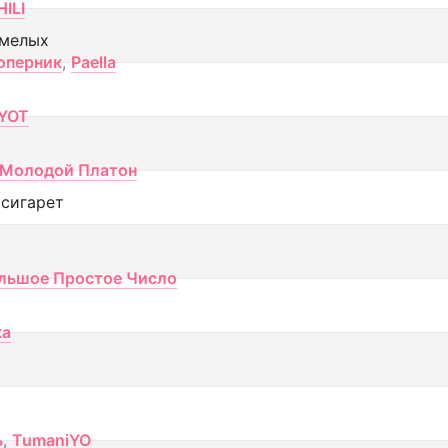
ILI
смелых
оперник
,
Paella
YOT
Молодой Платон
 сигарет
льшое Простое Число
ка
ь
,
TumaniYO