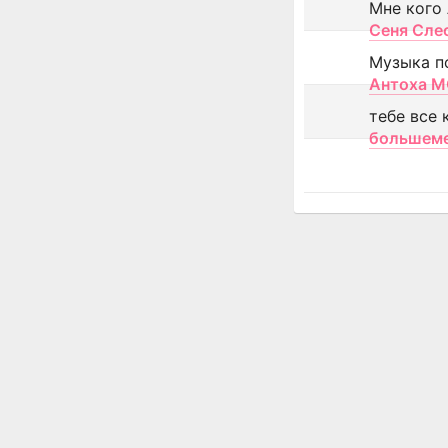
Мне кого
Сеня Сле
Музыка п
Антоха 
тебе все 
большем