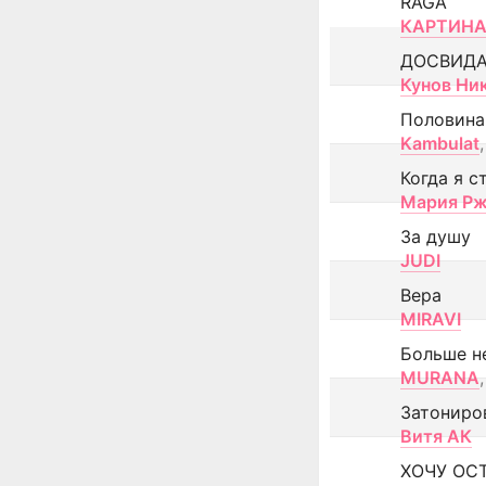
RAGA
КАРТИНА
ДОСВИД
Кунов Ни
Половина
Kambulat
,
Когда я с
Мария Рж
За душу
JUDI
Вера
MIRAVI
Больше н
MURANA
,
Затониро
Витя АК
ХОЧУ ОС