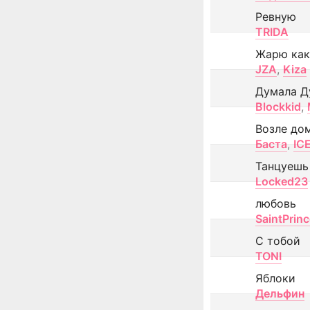
Ревную
TRIDA
Жарю как
JZA
,
Kiza
Думала Д
Blockkid
,
Возле до
Баста
,
IC
Танцуешь
Locked23
любовь
SaintPrin
С тобой
TONI
Яблоки
Дельфин