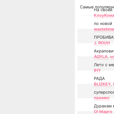
Самые популярн
На своей
КлоуКом
по новой
wastetime
ПРОБИВА
J. ROUH
Акрапови
AQYLA
,
v
Лето с м
IHY
РАДА
BLIZKEY
,
суперспо
пазнякс
Дуракам 
О! Марго