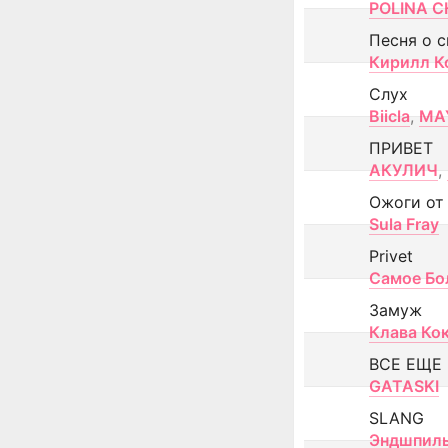
POLINA CH
Песня о 
Кирилл К
Слух
Biicla
,
MA
ПРИВЕТ
АКУЛИЧ
,
Ожоги от
Sula Fray
Privet
Самое Бо
Замуж
Клава Ко
ВСЕ ЕЩЕ
GATASKI
SLANG
Эндшпил