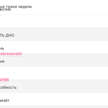
ые треки недели
 волне
а
ТЬ ДНО
чъ
oskresenskii
еня
SHIRI
собность
везёт