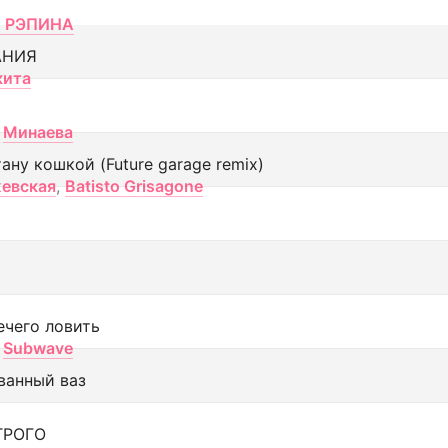
 РЭПИНА
АНИЯ
кита
Минаева
тану кошкой (Future garage remix)
евская
,
Batisto Grisagone
ечего ловить
Subwave
ванный ваз
ТРОГО