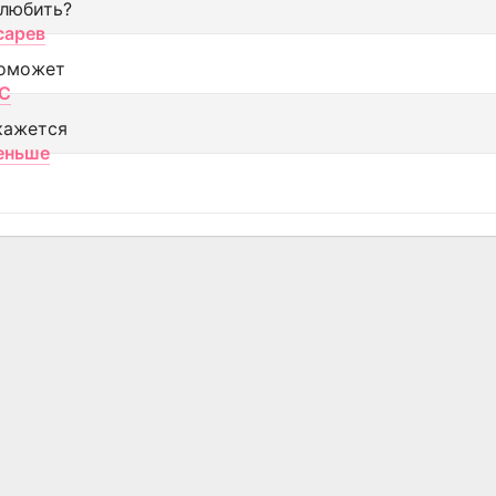
 любить?
сарев
оможет
МС
кажется
еньше