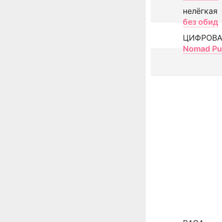
нелёгкая
без обид
ЦИФРОВА
Nomad Pu